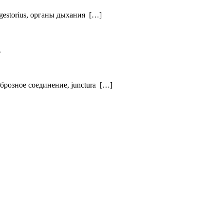
igestorius, органы дыхания […]
.
брозное соединение, junctura […]