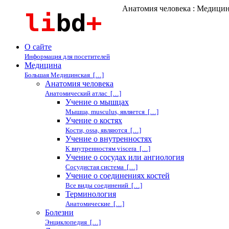
Анатомия человека : Медици
О сайте
Информация для посетителей
Медицина
Большая Медицинская […]
Анатомия человека
Анатомический атлас […]
Учение о мышцах
Мышца, musculus, является […]
Учение о костях
Кости, ossa, являются […]
Учение о внутренностях
К внутренностям viscera […]
Учение о сосудах или ангиология
Сосудистая система […]
Учение о соединениях костей
Все виды соединений […]
Терминология
Анатомические […]
Болезни
Энциклопедия […]