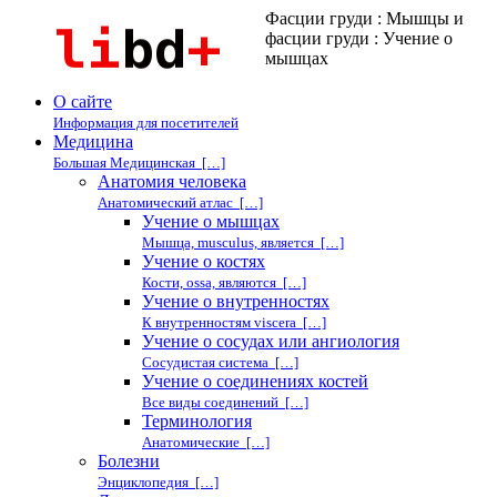
Фасции груди : Мышцы и
фасции груди : Учение о
мышцах
О сайте
Информация для посетителей
Медицина
Большая Медицинская […]
Анатомия человека
Анатомический атлас […]
Учение о мышцах
Мышца, musculus, является […]
Учение о костях
Кости, ossa, являются […]
Учение о внутренностях
К внутренностям viscera […]
Учение о сосудах или ангиология
Сосудистая система […]
Учение о соединениях костей
Все виды соединений […]
Терминология
Анатомические […]
Болезни
Энциклопедия […]