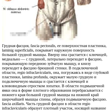
Грудная фасция, fascia pectoralis, ее поверхностная пластинка,
laminig superficialis, покрывает наружную поверхность
большой грудной мышцы. Вверху она срастается с ключицей,
медиально — с грудиной, латерально переходит в фасцию,
покрывающую переднюю зубчатую мышцу, и книзу
переходит в фасцию брюшной стенки. В подключичной
области, regio infraclavicularis, она, погружаясь в виде глубокой
пластинки, lamina profunda, окружает малую грудную и
подключичную мышцы и срастается с ключицей и
клювовидным отростком лопатки. В области подмышечной
ямки она в форме плотного образования перебрасывается с
нижнего края большой грудной мышцы на нижний край
широчайшей мышцы спины, образуя подмышечную фасцию.
fascia axillaris. Часть грудной фасции в области regio
infraclavicularis образует плотный участок, носящий название