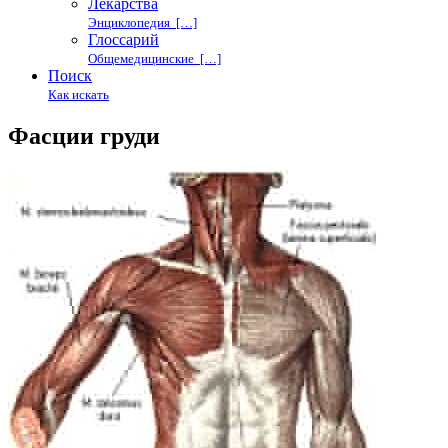
Лекарства
Энциклопедия […]
Глоссарий
Общемедицинские […]
Поиск
Как искать
Фасции груди