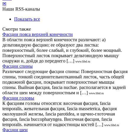
✉
Наши RSS-каналы
Показать все
Смотри также
Фасции пояса верхней конечности
В области пояса верхней конечности различают: а)
дельтовидную фасцию; ее образуют два листка:
поверхностный, более слабый, и глубокий, более мощный.
Поверхностный листок покрывает дельтовидную мышцу
снаружи и, дойдя до переднего […]
www.libd.ru
Фасции спины
Различают следующие фасции спины: Поверхностная фасция
спины, тонкий соединительнотканный листок, часть общей
подкожной фасции, покрывает поверхностные мышцы
спины. Выйная фасция, fascia nuchae. располагается в задней
области шеи между поверхностным и […]
www.libd.ru
Фасции головы
К фасциям головы относятся: височная фасция, fascia
temporalis, жевательная фасция, fascia masseterica, фасция
околоушной железы, fascia parotidea, и щечно-глоточная
фасция, fascia buccopharyngea. Височная фасция, fascia
temporalis. начинается от надкостницы костей […]
www.libd.ru
Фасции шеи