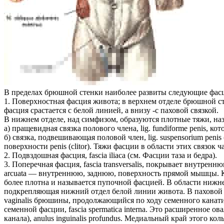
В пределах брюшной стенки наиболее развиты следующие фас
1. Поверхностная фасция живота; в верхнем отделе брюшной ст
фасция срастается с белой линией, а внизу -с паховой связкой.
В нижнем отделе, над симфизом, образуются плотные тяжи, наз
а) пращевидная связка полового члена, lig. fundiforme penis, 
б) связка, подвешивающая половой член, lig. suspensorium penis
поверхности penis (clitor). Тяжи фасции в области этих свя
2. Подвздошная фасция, fascia iliaca (см. Фасции таза и бедра).
3. Поперечная фасция, fascia transversalis, покрывает внутр
arcuata — внутреннюю, заднюю, поверхность прямой мышцы. Книз
более плотна и называется пупочной фасцией. В области нижнег
подкрепляющая нижний отдел белой линии живота. В паховой о
vaginalis брюшины, продолжающийся по ходу семенного канати
семенной фасции, fascia spermatica interna. Это расширенное
канала), anulus inguinalis profundus. Медиальный край этого к