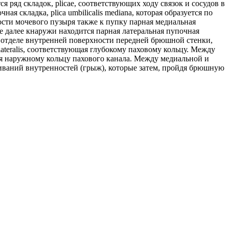
яд складок, plicae, соответствующих ходу связок и сосудов в
 складка, plica umbilicalis mediana, которая образуется по
ости мочевого пузыря также к пупку парная медиальная
 Еще далее кнаружи находится парная латеральная пупочная
ижнем отделе внутренней поверхности передней брюшной стенки,
s lateralis, соответствующая глубокому паховому кольцу. Между
ствующая наружному кольцу пахового канала. Между медиальной и
ячиваний внутренностей (грыж), которые затем, пройдя брюшную