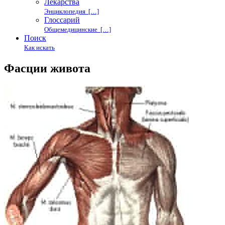
Лекарства
Энциклопедия […]
Глоссарий
Общемедицинские […]
Поиск
Как искать
Фасции живота