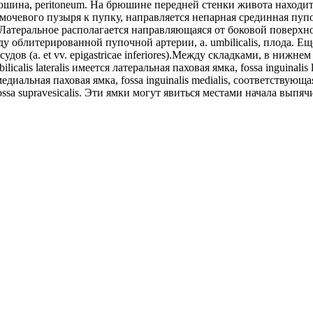
а, peritoneum. На брюшине передней стенки живота находится р
евого пузыря к пупку, направляется непарная срединная пупочная
 Латеральное располагается направляющаяся от боковой поверхн
о ходу облитерированной пупочной артерии, a. umbilicalis, плода.
 сосудов (a. et vv. epigastricae inferiores).Между складками, в н
calis lateralis имеется латеральная паховая ямка, fossa inguinali
гается медиальная паховая ямка, fossa inguinalis medialis, соответ
sa supravesicalis. Эти ямки могут явиться местами начала вып