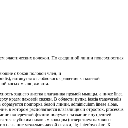
ием эластических волокон. По срединной линии поверхностная
ывающие с боков половой член, и
oridis), натянутая от лобкового сращения к тыльной
ужной косых мышц живота.
хность заднего листка влагалища прямой мышцы, а ниже linea
краем паховой связки. В области пупка fascia transversalis
бразуется подпорка белой линии, adminiculum lineae albae,
е, в котором располагается влагалищный отросток, processus
вание поперечной фасции получает название внутренней
вляется глубоким паховым кольцом (отверстием пахового
 название межъямоч-коеой связки, lig. interfoveolare. К