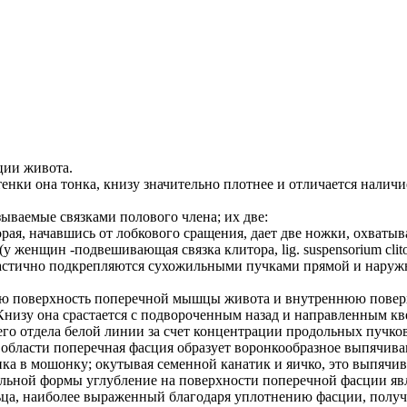
ции живота.
енки она тонка, книзу значительно плотнее и отличается налич
ываемые связками полового члена; их две:
которая, начавшись от лобкового сращения, дает две ножки, охват
 (у женщин -подвешивающая связка клитора, lig. suspensorium clit
зок частично подкрепляются сухожильными пучками прямой и нар
еннюю поверхность поперечной мышцы живота и внутреннюю повер
у она срастается с подвороченным назад и направленным кверху 
о отдела белой линии за счет концентрации продольных пучков о
бласти поперечная фасция образует воронкообразное выпячивани
ка в мошонку; окутывая семенной канатик и яичко, это выпячи
 овальной формы углубление на поверхности поперечной фасции я
ольца, наиболее выраженный благодаря уплотнению фасции, получил