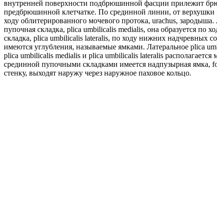
внутренней поверхности подбрюшинной фасции прилежит брюшин
предбрюшинной клетчатке. По срединной линии, от верхушки моч
ходу облитерированного мочевого протока, urachus, зародыша.
пупочная складка, plica umbilicalis medialis, она образуется п
складка, plica umbilicalis lateralis, по ходу нижних надчревных
имеются углубления, называемые ямками. Латеральное plica umbili
plica umbilicalis medialis и plica umbilicalis lateralis распола
срединной пупочными складками имеется надпузырная ямка, fos
стенку, выходят наружу через наружное паховое кольцо.