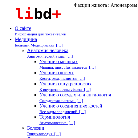
Фасции живота : Апоневрозы
О сайте
Информация для посетителей
Медицина
Большая Медицинская […]
Анатомия человека
Анатомический атлас […]
Учение о мышцах
Мышца, musculus, является […]
Учение о костях
Кости, ossa, являются […]
Учение о внутренностях
К внутренностям viscera […]
Учение о сосудах или ангиология
Сосудистая система […]
Учение о соединениях костей
Все виды соединений […]
Терминология
Анатомические […]
Болезни
Энциклопедия […]