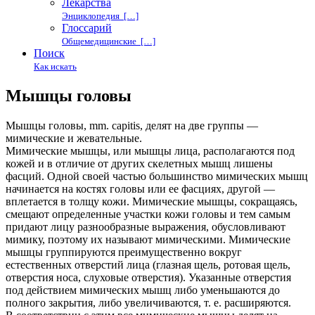
Лекарства
Энциклопедия […]
Глоссарий
Общемедицинские […]
Поиск
Как искать
Мышцы головы
Мышцы головы, mm. capitis, делят на две группы —
мимические и жевательные.
Мимические мышцы, или мышцы лица, располагаются под
кожей и в отличие от других скелетных мышц лишены
фасций. Одной своей частью большинство мимических мышц
начинается на костях головы или ее фасциях, другой —
вплетается в толщу кожи. Мимические мышцы, сокращаясь,
смещают определенные участки кожи головы и тем самым
придают лицу разнообразные выражения, обусловливают
мимику, поэтому их называют мимическими. Мимические
мышцы группируются преимущественно вокруг
естественных отверстий лица (глазная щель, ротовая щель,
отверстия носа, слуховые отверстия). Указанные отверстия
под действием мимических мышц либо уменьшаются до
полного закрытия, либо увеличиваются, т. е. расширяются.