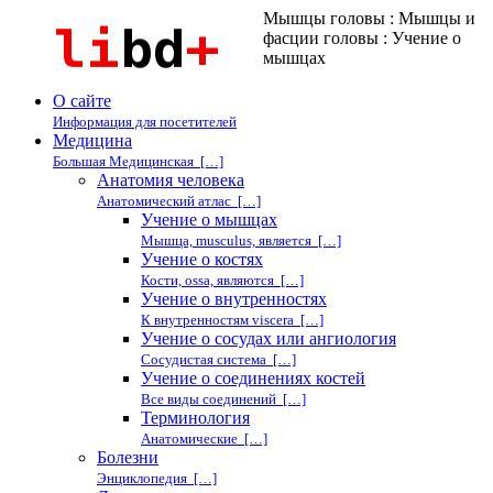
Мышцы головы : Мышцы и
фасции головы : Учение о
мышцах
О сайте
Информация для посетителей
Медицина
Большая Медицинская […]
Анатомия человека
Анатомический атлас […]
Учение о мышцах
Мышца, musculus, является […]
Учение о костях
Кости, ossa, являются […]
Учение о внутренностях
К внутренностям viscera […]
Учение о сосудах или ангиология
Сосудистая система […]
Учение о соединениях костей
Все виды соединений […]
Терминология
Анатомические […]
Болезни
Энциклопедия […]