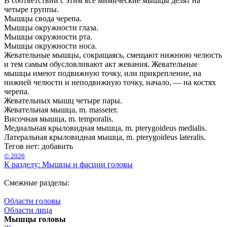
В соответствии с этим все мимические мышцы делят на
четыре группы.
Мышцы свода черепа.
Мышцы окружности глаза.
Мышцы окружности рта.
Мышцы окружности носа.
Жевательные мышцы, сокращаясь, смещают нижнюю челюсть
и тем самым обусловливают акт жевания. Жевательные
мышцы имеют подвижную точку, или прикрепление, на
нижней челюсти и неподвижную точку, начало, — на костях
черепа.
Жевательных мышц четыре пары.
Жевательная мышца, m. masseter.
Височная мышца, m. temporalis.
Медиальная крыловидная мышца, m. pterygoideus medialis.
Латеральная крыловидная мышца, m. pterygoideus lateralis.
Тегов нет:
добавить
© 2026
К разделу: Мышцы и фасции головы
Смежные разделы:
Области головы
Области лица
Мышцы головы