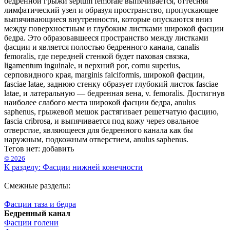
бедренной грыжи septum femorale выпячивается, оттесняя
лимфатический узел и образуя пространство, пропускающее
выпячивающиеся внутренности, которые опускаются вниз
между поверхностным и глубоким листками широкой фасции
бедра. Это образовавшееся пространство между листками
фасции и является полостью бедренного канала, canalis
femoralis, где передней стенкой будет паховая связка,
ligamentum inguinale, и верхний рог, cornu superius,
серповидного края, marginis falciformis, широкой фасции,
fasciae latae, заднюю стенку образует глубокий листок fasciae
latae, и латеральную — бедренная вена, v. femoralis. Достигнув
наиболее слабого места широкой фасции бедра, anulus
saphenus, грыжевой мешок растягивает решетчатую фасцию,
fascia cribrosa, и выпячивается под кожу через овальное
отверстие, являющееся для бедренного канала как бы
наружным, подкожным отверстием, anulus saphenus.
Тегов нет:
добавить
© 2026
К разделу: Фасции нижней конечности
Смежные разделы:
Фасции таза и бедра
Бедренный канал
Фасции голени