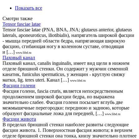
Показать все
Смотри также
Tensor fasciae latae
Tensor fasciae latae (PNA, BNA, JNA; glutaeus anterior, glutaeus
laterals, aponeuroticus, iliotibialis), напрягатель широкой фасции
- мышца передней области бедра, напрягающая широкую
фасцию, сгибающая ногу в коленном суставе, отводящая
и […]
www.libd.ru
Паховый канал
Паховый канал, canalis inguinalis, имеет вид щели в нижнем
отделе брюшной стенки. Он содержит у мужчин семенной
канатик, funiculus spermaticus, у женщин - круглую связку
матки, lig. teres uteri. Канал […]
www.libd.ru
Фасции голени
Фасция голени, fascia cruris, является непосредственным
продолжением широкой фасции бедра, но выражена
значительно слабее. Фасция голени посылает вглубь две
межмышечные перегородки: переднюю и заднюю, которые
образуют фасциальные ложа для передней, […]
www.libd.ru
Фасции живота
В пределах брюшной стенки наиболее развиты следующие
фасции живота. 1. Поверхностная фасция живота; в верхнем
отделе брюшной стенки она тонка, книзу значительно плотнее