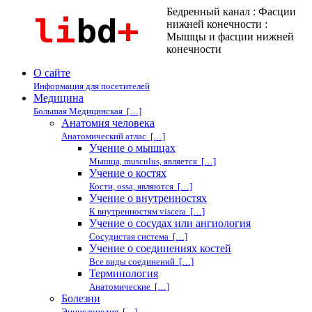
Бедренный канал : Фасции
нижней конечности :
Мышцы и фасции нижней
конечности
О сайте
Информация для посетителей
Медицина
Большая Медицинская […]
Анатомия человека
Анатомический атлас […]
Учение о мышцах
Мышца, musculus, является […]
Учение о костях
Кости, ossa, являются […]
Учение о внутренностях
К внутренностям viscera […]
Учение о сосудах или ангиология
Сосудистая система […]
Учение о соединениях костей
Все виды соединений […]
Терминология
Анатомические […]
Болезни
Энциклопедия […]