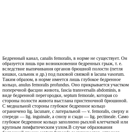
Бедренный канал, canalis femoralis, в норме не существует. Он
образуется лишь при возникновении бедренных грыж, т. е.
вследствие выпячивания органов брюшной полости (петля
кишки, сальник и др.) под паховой связкой в lacuna vasorum.
Таким образом, в норме имеется лишь глубокое бедренное
кольцо, anulus femoralis profundus. Оно прикрывается участком
поперечной фасции живота, fascia transversalis abdominis, в
виде бедренной перегородки, septum femorale, которая со
стороны полости живота выстлана пристеночной брюшиной.
С медиальной стороны глубокое бедренное кольцо
ограничено lig. lacunare, с латеральной — v. femoralis, сверху и
спереди — lig. inguinale, а снизу и сзади — lig. pectineale. Само
глубокое бедренное кольцо заполнено рыхлой клетчаткой или
крупным лимфатическим узлом.В случае образования