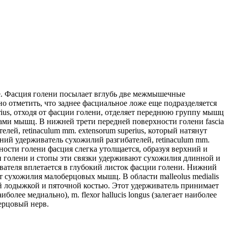
ее. Фасция голени посылает вглубь две межмышечные
 отметить, что заднее фасциальное ложе еще подразделяется
rius, отходя от фасции голени, отделяет переднюю группу мышц
ппами мышц. В нижней трети передней поверхности голени fascia
ей, retinaculum mm. extensorum superius, который натянут
нижний удерживатель сухожилий разгибателей, retinaculum mm.
хности голени фасция слегка утолщается, образуя верхний и
ями голени и стопы эти связки удерживают сухожилия длинной и
ивателя вплетается в глубокий листок фасции голени. Нижний
т сухожилия малоберцовых мышц. В области malleolus medialis
ой лодыжкой и пяточной костью. Этот удерживатель принимает
более медиально), m. flехоr hallucis longus (залегает наиболее
берцовый нерв.