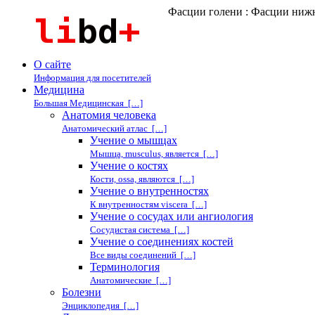
Фасции голени : Фасции ниж
О сайте
Информация для посетителей
Медицина
Большая Медицинская […]
Анатомия человека
Анатомический атлас […]
Учение о мышцах
Мышца, musculus, является […]
Учение о костях
Кости, ossa, являются […]
Учение о внутренностях
К внутренностям viscera […]
Учение о сосудах или ангиология
Сосудистая система […]
Учение о соединениях костей
Все виды соединений […]
Терминология
Анатомические […]
Болезни
Энциклопедия […]