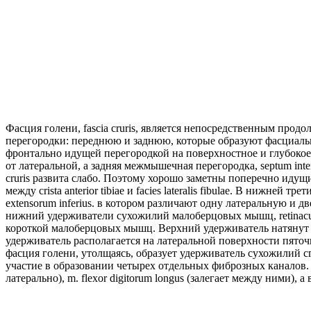
Фасция голени, fascia cruris, является непосредственным про
перегородки: переднюю и заднюю, которые образуют фасциальн
фронтально идущей перегородкой на поверхностное и глубокое.
от латеральной, а задняя межмышечная перегородка, septum int
cruris развита слабо. Поэтому хорошо заметны поперечно идущи
между crista anterior tibiae и facies lateralis fibulae. В ниж
extensorum inferius. в котором различают одну латеральную и 
нижний удерживатели сухожилий малоберцовых мышц, retinacula 
короткой малоберцовых мышц. Верхний удерживатель натянут ме
удерживатель располагается на латеральной поверхности пяточ
фасция голени, утолщаясь, образует удерживатель сухожилий с
участие в образовании четырех отдельных фиброзных каналов. В тр
латерально), m. flexor digitorum longus (залегает между ними)