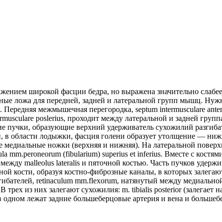
должением широкой фасции бедра, но выражена значительно слаб
ые ложа для передней, задней и латеральной групп мышц. Нужно
 Передняя межмышечная перегородка, septum intermusculare ante
ermusculare poslerius, проходит между латеральной и задней гру
е пучки, образующие верхний удерживатель сухожилий разгибател
ней трети, в области лодыжки, фасция голени образует утолщение — 
две медиальные ножки (верхняя и нижняя). На латеральной повер
mm.peroneorum (fibularium) superius et inferius. Вместе с кост
жду malleolus lateralis и пяточной костью. Часть пучков удерж
ной кости, образуя костно-фиброзные каналы, в которых залегаю
гибателей, retinaculum mm.flexorum, натянутый между медиальн
ех из них залегают сухожилия: m. tibialis posterior (залегает наи
, а в одном лежат задние большеберцовые артерия и вена и больше