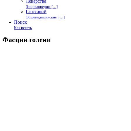
Лекарства
Энциклопедия […]
Глоссарий
Общемедицинские […]
Поиск
Как искать
Фасции голени