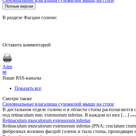
Синовиальные влагалища сухожилий мышц на стопе
В разделе Фасции голени:
Оставить комментарий
Adm
✉
Наши RSS-каналы
Показать все
Смотри также
Синовиальные влагалища сухожилий мышц на стопе
В дистальном отделе голени и в области стопы располагаютс
под retinaculum mm. extensorum inferius. В каждом из них […]
www.
Retinaculum musculorum extensorum inferius
Retinaculum musculorum extensorum inferius (PNA; cruciatum cru
фиброзных волокон фасций голени и тыла стопы, проходящие 