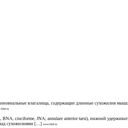
я синовиальные влагалища, содержащие длинные сухожилия мышц
libd.ru
ris, BNA, cruciforme, JNA; annulare anterior tarsi), нижний удер
над сухожилиями […]
www.libd.ru