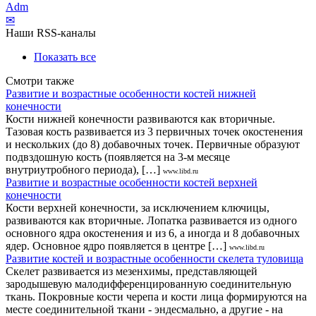
Adm
✉
Наши RSS-каналы
Показать все
Смотри также
Развитие и возрастные особенности костей нижней
конечности
Кости нижней конечности развиваются как вторичные.
Тазовая кость развивается из 3 первичных точек окостенения
и нескольких (до 8) добавочных точек. Первичные образуют
подвздошную кость (появляется на 3-м месяце
внутриутробного периода), […]
www.libd.ru
Развитие и возрастные особенности костей верхней
конечности
Кости верхней конечности, за исключением ключицы,
развиваются как вторичные. Лопатка развивается из одного
основного ядра окостенения и из 6, а иногда и 8 добавочных
ядер. Основное ядро появляется в центре […]
www.libd.ru
Развитие костей и возрастные особенности скелета туловища
Скелет развивается из мезенхимы, представляющей
зародышевую малодифференцированную соединительную
ткань. Покровные кости черепа и кости лица формируются на
месте соединительной ткани - эндесмально, а другие - на