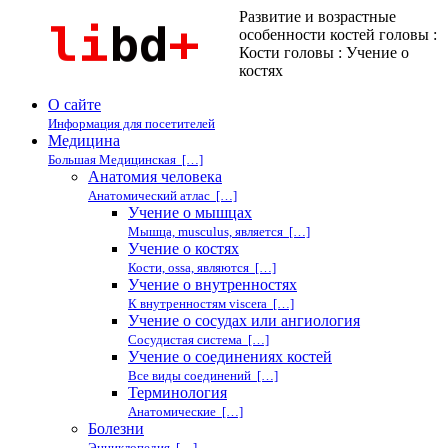
Развитие и возрастные
особенности костей головы :
Кости головы : Учение о
костях
О сайте
Информация для посетителей
Медицина
Большая Медицинская […]
Анатомия человека
Анатомический атлас […]
Учение о мышцах
Мышца, musculus, является […]
Учение о костях
Кости, ossa, являются […]
Учение о внутренностях
К внутренностям viscera […]
Учение о сосудах или ангиология
Сосудистая система […]
Учение о соединениях костей
Все виды соединений […]
Терминология
Анатомические […]
Болезни
Энциклопедия […]