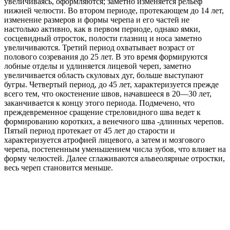
увеличиваясь, оформляются; заметно изменяется рельеф
нижней челюсти. Во втором периоде, протекающем до 14 лет,
изменение размеров и формы черепа и его частей не
настолько активно, как в первом периоде, однако ямки,
сосцевидный отросток, полости глазниц и носа заметно
увеличиваются. Третий период охватывает возраст от
полового созревания до 25 лет. В это время формируются
лобные отделы и удлиняется лицевой череп, заметно
увеличивается область скуловых дуг, больше выступают
бугры. Четвертый период, до 45 лет, характеризуется прежде
всего тем, что окостенение швов, начавшееся в 20—30 лет,
заканчивается к концу этого периода. Подмечено, что
преждевременное сращение стреловидного шва ведет к
формированию коротких, а венечного шва -длинных черепов.
Пятый период протекает от 45 лет до старости и
характеризуется атрофией лицевого, а затем и мозгового
черепа, постепенным уменьшением числа зубов, что влияет на
форму челюстей. Далее сглаживаются альвеолярные отростки,
весь череп становится меньше.