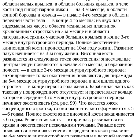
области малых крыльев, в области больших крыльев, в теле
кости под гипофизарной ямкой — на 3-м месяце; в области
сонной борозды и язычка — в начале 4-го месяца; в области
передней части тела — в конце 4-го месяца; из двух пар
эндесмальных ядер: в области медиальных пластинок
крыловидных отростков на 3-м месяце и в области
латерально-верхних участков больших крыльев в конце 3-го
месяца внутриутробного периода. Полное окостенение
клиновидной кости происходит на 10-м году жизни. Развитие
пазух начинается на 3-м году жизни. Височная кость
развивается из следующих точек окостенения: эндесмальные
центры чешуи появляются в начале 3-го месяца, а барабанной
полости — в конце 3-го месяца внутриутробного периода;
энхондральные точки окостенения появляются для пирамиды
на 5-м месяце внутриутробного периода и для шиловидного
отростка — в конце первого года жизни. Барабанная часть как
таковая у новорожденного отсутствует и представляет кольцо,
которое в середине 3-го месяца внутриутробного периода
начинает окостеневать (см. рис. 99). Что касается ячеек
сосцевидного отростка, то они окончательно оформляются к 5
—6 годам. Полное окостенение височной кости заканчивается
к 6 годам. Решетчатая кость — вторичная, развивается из
хряща и окостеневает несколькими точками. Раньше всего
появляются точки окостенения в средней носовой раковине —
на 4-м месяце внутриутробного развития и в верхней носовой