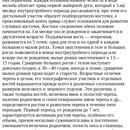
она первичная. Каждая половина нижней челюсти в виде
желоба облегает хрящ первой жаберной дуги, который к 5-му
месяцу внутриутробного периода рассасывается, при этом его
дистальный участок образует подбородочную косточку, а
проксимальный конец хряща служит основанием для развития
слуховых косточек. Костное соединение обеих половин
начинается на 3-м месяце после рождения и заканчивается в
двухлетнем возрасте. Подъязычная кость — вторичная,
развивается из 5 точек: одна для тела и по одной в каждом
большом и малом рогах. Точки окостенения в теле и больших
рогах появляются в конце внутриутробного периода или
вскоре после рождения; малые рожки окостеневают к 13—
15 годам. Сращение больших рогов с телом наступает
довольно поздно, к 30—40 годам, иногда и позже, сращение
малых рожков происходит к старости. Возрастные отличия
черепа в целом, его топографических участков и отдельных
костей выражаются прежде всего в различных соотношениях
размеров мозгового и лицевого отделов. Эти различия, а
также толщина костей, величина ямок и полостей черепа,
наличие родничков и синостозирование швов черепа и др.,
определяются ростом и развитием черепа в течение пяти
периодов. Первый период, от рождения до 7 лет,
характеризуется активным ростом черепа, особенно его
объема, причем несколько суживаются швы и постепенно
уменьшается величина родничков, полость носа и глазницы,