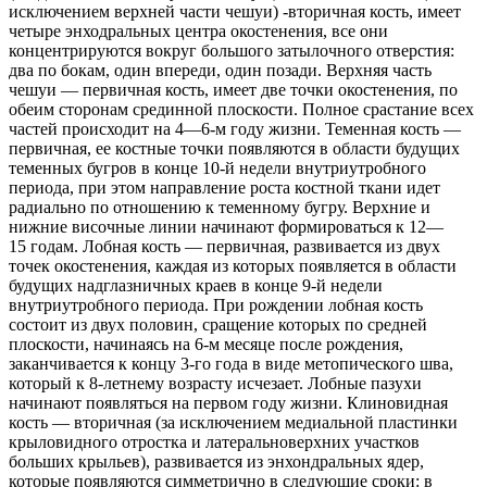
исключением верхней части чешуи) -вторичная кость, имеет
четыре энходральных центра окостенения, все они
концентрируются вокруг большого затылочного отверстия:
два по бокам, один впереди, один позади. Верхняя часть
чешуи — первичная кость, имеет две точки окостенения, по
обеим сторонам срединной плоскости. Полное срастание всех
частей происходит на 4—6-м году жизни. Теменная кость —
первичная, ее костные точки появляются в области будущих
теменных бугров в конце 10-й недели внутриутробного
периода, при этом направление роста костной ткани идет
радиально по отношению к теменному бугру. Верхние и
нижние височные линии начинают формироваться к 12—
15 годам. Лобная кость — первичная, развивается из двух
точек окостенения, каждая из которых появляется в области
будущих надглазничных краев в конце 9-й недели
внутриутробного периода. При рождении лобная кость
состоит из двух половин, сращение которых по средней
плоскости, начинаясь на 6-м месяце после рождения,
заканчивается к концу 3-го года в виде метопического шва,
который к 8-летнему возрасту исчезает. Лобные пазухи
начинают появляться на первом году жизни. Клиновидная
кость — вторичная (за исключением медиальной пластинки
крыловидного отростка и латеральноверхних участков
больших крыльев), развивается из энхондральных ядер,
которые появляются симметрично в следующие сроки: в