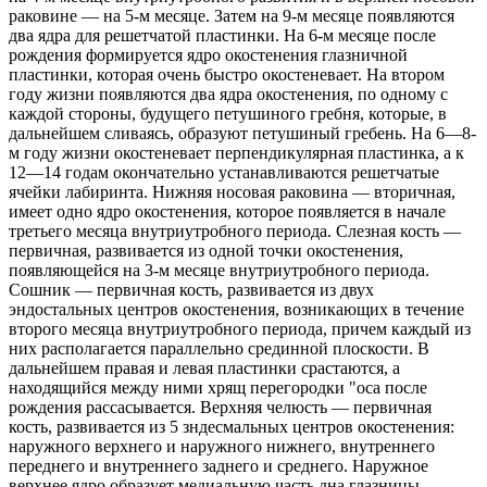
раковине — на 5-м месяце. Затем на 9-м месяце появляются
два ядра для решетчатой пластинки. На 6-м месяце после
рождения формируется ядро окостенения глазничной
пластинки, которая очень быстро окостеневает. На втором
году жизни появляются два ядра окостенения, по одному с
каждой стороны, будущего петушиного гребня, которые, в
дальнейшем сливаясь, образуют петушиный гребень. На 6—8-
м году жизни окостеневает перпендикулярная пластинка, а к
12—14 годам окончательно устанавливаются решетчатые
ячейки лабиринта. Нижняя носовая раковина — вторичная,
имеет одно ядро окостенения, которое появляется в начале
третьего месяца внутриутробного периода. Слезная кость —
первичная, развивается из одной точки окостенения,
появляющейся на 3-м месяце внутриутробного периода.
Сошник — первичная кость, развивается из двух
эндостальных центров окостенения, возникающих в течение
второго месяца внутриутробного периода, причем каждый из
них располагается параллельно срединной плоскости. В
дальнейшем правая и левая пластинки срастаются, а
находящийся между ними хрящ перегородки "оса после
рождения рассасывается. Верхняя челюсть — первичная
кость, развивается из 5 зндесмальных центров окостенения:
наружного верхнего и наружного нижнего, внутреннего
переднего и внутреннего заднего и среднего. Наружное
верхнее ядро образует медиальную часть дна глазницы.