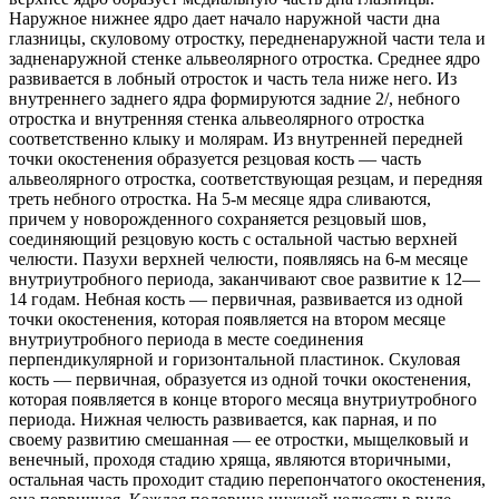
Наружное нижнее ядро дает начало наружной части дна
глазницы, скуловому отростку, передненаружной части тела и
задненаружной стенке альвеолярного отростка. Среднее ядро
развивается в лобный отросток и часть тела ниже него. Из
внутреннего заднего ядра формируются задние 2/, небного
отростка и внутренняя стенка альвеолярного отростка
соответственно клыку и молярам. Из внутренней передней
точки окостенения образуется резцовая кость — часть
альвеолярного отростка, соответствующая резцам, и передняя
треть небного отростка. На 5-м месяце ядра сливаются,
причем у новорожденного сохраняется резцовый шов,
соединяющий резцовую кость с остальной частью верхней
челюсти. Пазухи верхней челюсти, появляясь на 6-м месяце
внутриутробного периода, заканчивают свое развитие к 12—
14 годам. Небная кость — первичная, развивается из одной
точки окостенения, которая появляется на втором месяце
внутриутробного периода в месте соединения
перпендикулярной и горизонтальной пластинок. Скуловая
кость — первичная, образуется из одной точки окостенения,
которая появляется в конце второго месяца внутриутробного
периода. Нижная челюсть развивается, как парная, и по
своему развитию смешанная — ее отростки, мыщелковый и
венечный, проходя стадию хряща, являются вторичными,
остальная часть проходит стадию перепончатого окостенения,