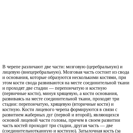
В черепе различают две части: мозговую (церебральную) и
лицевую (внецеребральную). Мозговая часть состоит из свода
и основания, которые образуются несколькими костями, при
этом кости свода развиваются на месте соединительной ткани
и проходят две стадии — перепончатую и костную
(первичные кости), минуя хрящевую, а кости основания,
развиваясь на месте соединительной ткани, проходят три
стадии: перепончатую, хрящевую (вторичные кости) и
костную. Кости лицевого черепа формируются в связи с
развитием жаберных дуг (первой и второй), являющихся
основой лицевой части головы, причем в своем развитии
часть костей проходит три стадии, другая часть — две
(соединительнотканную и костную). Затылочная кость (за