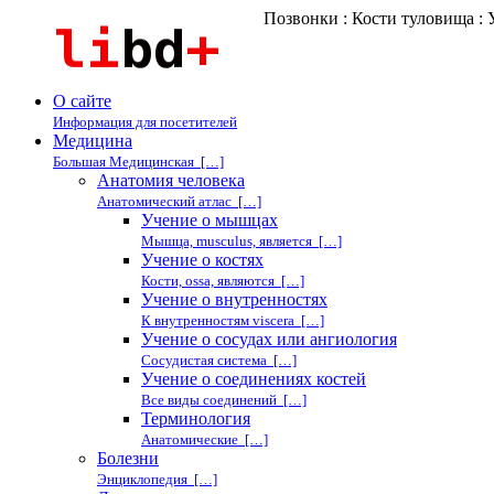
Позвонки : Кости туловища : 
О сайте
Информация для посетителей
Медицина
Большая Медицинская […]
Анатомия человека
Анатомический атлас […]
Учение о мышцах
Мышца, musculus, является […]
Учение о костях
Кости, ossa, являются […]
Учение о внутренностях
К внутренностям viscera […]
Учение о сосудах или ангиология
Сосудистая система […]
Учение о соединениях костей
Все виды соединений […]
Терминология
Анатомические […]
Болезни
Энциклопедия […]