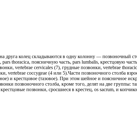
 на друга колец складываются в одну колонну — позвоночный стол
pars thoracica, поясничную часть, pars lumbalis, крестцовую часть, 
и, vertebrae cervicales (7), грудные позвонки, vertebrae thoracic
нки, vertebrae coccygeae (4 или 5).Части позвоночного столба вз
ное) и крестцовое (тазовое). При этом шейное и поясничное иск
се позвонки позвоночного столба, кроме того, делят на две групп
естцовые позвонки, сросшиеся в крестец, os sacrum, и копчиков