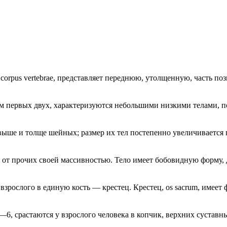
а, corpus vertebrae, представляет переднюю, утолщенную, часть п
ением первых двух, характеризуются небольшими низкими телами
но выше и толще шейных; размер их тел постепенно увеличиваетс
ся от прочих своей массивностью. Тело имеет бобовидную форму,
 у взрослого в единую кость — крестец. Крестец, os sacrum, имее
3—6, срастаются у взрослого человека в копчик, верхних сустав