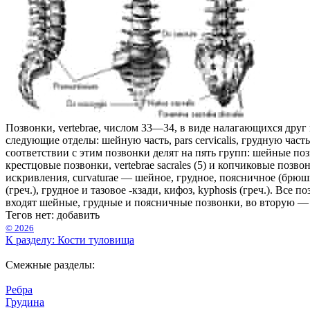
Позвонки, vertebrae, числом 33—34, в виде налагающихся друг
следующие отделы: шейную часть, pars cervicalis, грудную часть, 
соответствии с этим позвонки делят на пять групп: шейные позвонк
крестцовые позвонки, vertebrae sacrales (5) и копчиковые позво
искривления, curvaturae — шейное, грудное, поясничное (брюш
(греч.), грудное и тазовое -кзади, кифоз, kyphosis (греч.). В
входят шейные, грудные и поясничные позвонки, во вторую — кр
Тегов нет:
добавить
© 2026
К разделу: Кости туловища
Смежные разделы:
Ребра
Грудина