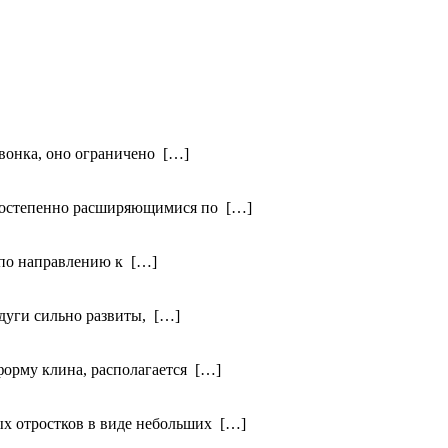
озвонка, оно ограничено […]
, постепенно расширяющимися по […]
я по направлению к […]
 дуги сильно развиты, […]
т форму клина, располагается […]
ных отростков в виде небольших […]