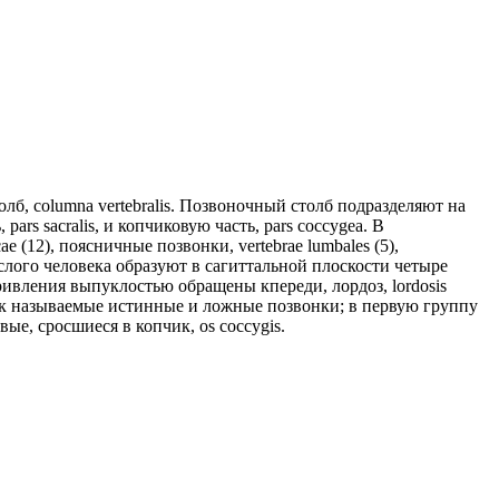
б, columna vertebralis. Позвоночный столб подразделяют на
pars sacralis, и копчиковую часть, pars coccygea. В
ae (12), поясничные позвонки, vertebrae lumbales (5),
рослого человека образуют в сагиттальной плоскости четыре
ривления выпуклостью обращены кпереди, лордоз, lordosis
ы: так называемые истинные и ложные позвонки; в первую группу
ые, сросшиеся в копчик, os coccygis.