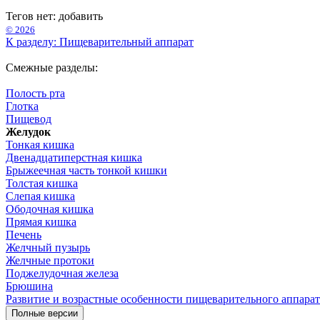
Тегов нет:
добавить
© 2026
К разделу: Пищеварительный аппарат
Смежные разделы:
Полость рта
Глотка
Пищевод
Желудок
Тонкая кишка
Двенадцатиперстная кишка
Брыжеечная часть тонкой кишки
Толстая кишка
Слепая кишка
Ободочная кишка
Прямая кишка
Печень
Желчный пузырь
Желчные протоки
Поджелудочная железа
Брюшина
Развитие и возрастные особенности пищеварительного аппарат