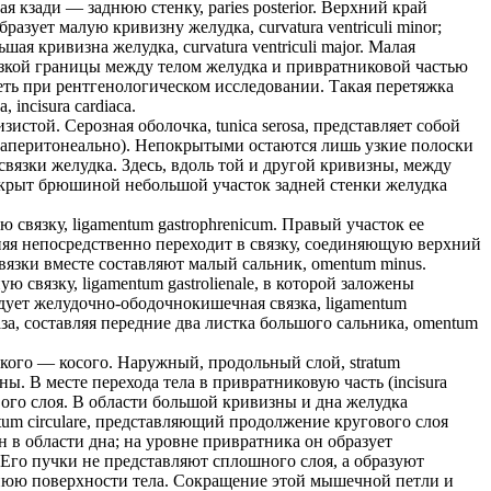
ая кзади — заднюю стенку, paries posterior. Верхний край
зует малую кривизну желудка, curvatura ventriculi minor;
кривизна желудка, curvatura ventriculi major. Малая
 резкой границы между телом желудка и привратниковой частью
еть при рентгенологическом исследовании. Такая перетяжка
incisura cardiaca.
той. Серозная оболочка, tunica serosa, представляет собой
раперитонеально). Непокрытыми остаются лишь узкие полоски
язки желудка. Здесь, вдоль той и другой кривизны, между
крыт брюшиной небольшой участок задней стенки желудка
связку, ligamentum gastrophrenicum. Правый участок ее
дняя непосредственно переходит в связку, соединяющую верхний
вязки вместе составляют малый сальник, omentum minus.
 связку, ligamentum gastrolienale, в которой заложены
дует желудочно-ободочнокишечная связка, ligamentum
за, составляя передние два листка большого сальника, omentum
окого — косого. Наружный, продольный слой, stratum
. В месте перехода тела в привратниковую часть (incisura
ового слоя. В области большой кривизны и дна желудка
um circulare, представляющий продолжение кругового слоя
в области дна; на уровне привратника он образует
e. Его пучки не представляют сплошного слоя, а образуют
аднюю поверхности тела. Сокращение этой мышечной петли и