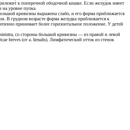
прилежит к поперечной ободочной кишке. Если желудок имеет
 на уровне пупка.
большой кривизны выражена слабо, и его форма приближается
ни. В грудном возрасте форма желудка приближается к
пенно принимает более горизонтальное положение. У детей
 sinistra, со стороны большой кривизны — из правой и левой
icae breves (от a. lienalis). Лимфатический отток из стенок