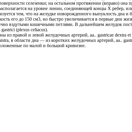
оверхности селезенки; на остальном протяжении (вправо) она 
асполагается на уровне линии, соединяющей концы Х ребер, или
зуется тем, что на желудке новорожденного выпуклость дна и 
ость его до 150 см3, но быстро увеличивается в первые дни жиз
чно вздутыми кишечными петлями. В дальнейшем желудок посте
trici (plexus celiacus).
из правой и левой желудочных артерий, aa.. gastricae dextra et
nistra, в области дна — из коротких желудочных артерий, aa.. gastr
положенные по малой и большой кривизне.