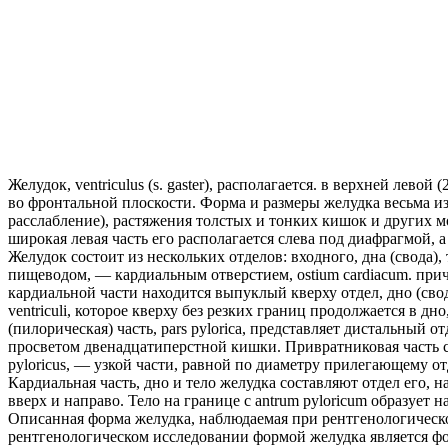
Желудок, ventriculus (s. gaster), располагается. в верхней лево
во фронтальной плоскости. Форма и размеры желудка весьма из
расслабление), растяжения толстых и тонких кишок и других м
широкая левая часть его располагается слева под диафрагмой, 
Желудок состоит из нескольких отделов: входного, дна (свода),
пищеводом, — кардиальным отверстием, ostium cardiacum. при
кардиальной части находится выпуклый кверху отдел, дно (свод)
ventriculi, которое кверху без резких границ продолжается в д
(пилорическая) часть, pars pylorica, представляет дистальный 
просветом двенадцатиперстной кишки. Привратниковая часть со
pyloricus, — узкой части, равной по диаметру прилегающему о
Кардиальная часть, дно и тело желудка составляют отдел его, 
вверх и направо. Тело на границе с antrum pyloricum образует 
Описанная форма желудка, наблюдаемая при рентгенологическо
рентгенологическом исследовании формой желудка является фо