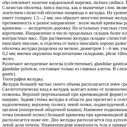
обусловливает наличие кардиальной вырезки, incisura cardiac
Слизистая оболочка, tunica mucosa, как и мышечные слои, яв
эпителием слизистой оболочки пищевода и желудка. На уровне
имеет толщину 1,5—2 мм; она образует многочисленные желудо
протяженность и разное направление : возле малой кривизны 
кривизны — желудочную дорожку. На остальных участках стен
короткими. Направление и число продольных складок более ил
контрастных масс. При растяжении желудка складки слизистой
muscularis mucosae, и отделена от tunica muscularis хорошо ра
оболочка желудка разделена на мелкие, диаметром 1—6 мм, участ
0,2 мм; ямочки окружены ворсинчатыми складками, plicae vil
желез.
Различают желудочные железы (собственные), glandulae gastric
glandulae pyloricae, состоящие только из главных клеток. В сл
gastrici.
Топография желудка.
Желудок большей частью своего объема располагается левее с
Скелетотопически вход в желудок залегает влево от позвоночно
позвонка. Верхний (вертикальный при крючковидной форме) от
направо. Задняя стенка желудка в области дна прилегает к се
надпочечнику, верхнему полюсу левой почки, поджелудочной ж
органов (поперечной ободочной кишки). Наименее подвижными
точка (нижний полюс) большой кривизны при крючковидной фор
располагается ниже нее. Дно желудка располагается под куп
левой доли печени. Нижнепередняя поверхность тела и привра