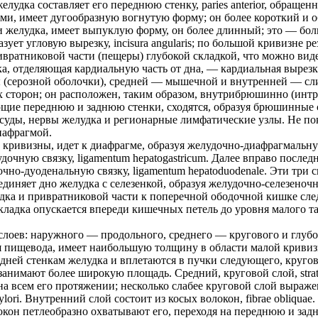
лудка составляет его переднюю стенку, paries anterior, обращенн
, имеет дугообразную вогнутую форму; он более короткий и обра
удка, имеет выпуклую форму, он более длинный; это — большая 
зует угловую вырезку, incisura angularis; по большой кривизне
ивратниковой части (пещеры) глубокой складкой, что можно вид
, отделяющая кардиальную часть от дна, — кардиальная вырезка, 
(серозной оболочки), средней — мышечной и внутренней — слизис
 сторон; он расположен, таким образом, внутрибрюшинно (инт
ие переднюю и заднюю стенки, сходятся, образуя брюшинные св
уды, нервы желудка и регионарные лимфатические узлы. Не по
диафрагмой.
кривизны, идет к диафрагме, образуя желудочно-диафрагмальную 
дочную связку, ligamentum hepatogastricum. Далее вправо после
но-дуоденальную связку, ligamentum hepatoduodenale. Эти три с
иняет дно желудка с селезенкой, образуя желудочно-селезеночную
дка и привратниковой части к поперечной ободочной кишке сле
кладка опускается впереди кишечных петель до уровня малого та
х слоев: наружного — продольного, среднего — кругового и глуб
 пищевода, имеет наибольшую толщину в области малой кривизны
 задней стенкам желудка и вплетаются в пучки следующего, круг
анимают более широкую площадь. Средний, круговой слой, strat
 всем его протяжении; несколько слабее круговой слой выражен 
ylori. Внутренний слой состоит из косых волокон, fibrae obliqua
локон петлеобразно охватывают его, переходя на переднюю и з