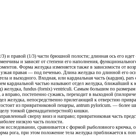
й (2/3) и правой (1/3) части брюшной полости; длинная ось его иде
менчивы и зависят от степени его наполнения, функционального
оментов. Форма желудка изменяется также в зависимости от возр
а узкая правая — под печенью. Длина желудка по длинной его ос
 тела и выходного. Входная, или кардиальная часть (кардия), par
чем кардиальной частью называют отдел желудка, ближайший к 
 желудка, fundus (fornix) ventriculi. Самым большим по размера
но, а вправо, постепенно сужаясь, переходит в выходной (пилори
отдел желудка, непосредственно прилегающий к отверстию приврат
стоит из привратниковой пещеры, antrum pyloricum. — более шир
тделу тонкой (двенадцатиперстной) кишки.
направленный сверху вниз и направо; привратниковая часть пред
наиболее низкую часть полости.
м исследовании, сравнивается с формой рыболовного крючка, он
рма рога, при этом положение тела желудка приближается к поп