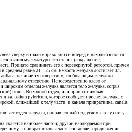
т слева сверху и сзади вправо вниз и вперед и находится почти
 состояния мускулатуры его стенок (сокращение,
аста. Принято сравнивать его с перевернутой ретортой, причем
и в среднем равна 21—25 см. Емкость желудка достигает Зл.
s cardiaca. начинается отверстием, сообщающим желудок с
кардиальному отверстию. Непосредственно влево от
м и широким отделом желудка является тело желудка, corpus
ческий) отдел. Выходной отдел, или привратниковая
ника, ostium pyloricum, которое сообщает просвет желудка с
окой, ближайшей к телу части, и канала привратника, canalis
ставляет отдел желудка, направленный под углом к телу снизу
а является наиболее частой; другой наблюдаемой при
еречному, а привратниковая часть составляет продолжение