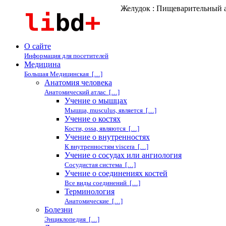
Желудок : Пищеварительный а
О сайте
Информация для посетителей
Медицина
Большая Медицинская […]
Анатомия человека
Анатомический атлас […]
Учение о мышцах
Мышца, musculus, является […]
Учение о костях
Кости, ossa, являются […]
Учение о внутренностях
К внутренностям viscera […]
Учение о сосудах или ангиология
Сосудистая система […]
Учение о соединениях костей
Все виды соединений […]
Терминология
Анатомические […]
Болезни
Энциклопедия […]