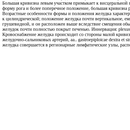
Большая кривизна левым участком примыкает к висцеральной п
форму рога и более поперечное положение, большая кривизна р
Возрастные особенности формы и положения желудка характери
к цилиндрической; положение желудка почти вертикальное, емк
грушевидной, и он расположен выше вследствие смещения обы
желудок почти полностью покрыт печенью. Иннервация: plexus gas
Кровоснабжение желудка происходит со стороны малой кривизны 
желудочно-сальниковых артерий, aa.. gastroepiploicae dextra et si
желудка совершается в регионарные лимфатические узлы, рас