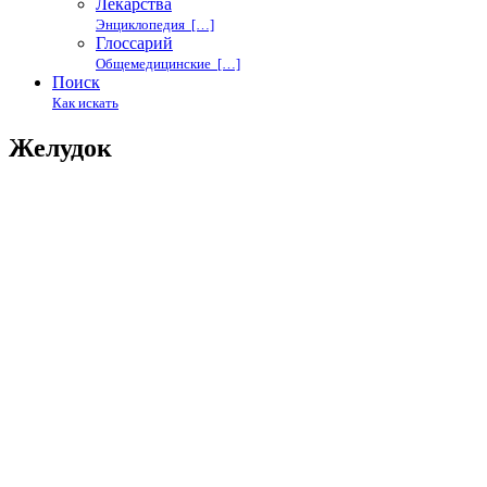
Лекарства
Энциклопедия […]
Глоссарий
Общемедицинские […]
Поиск
Как искать
Желудок