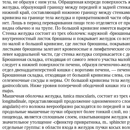
тела, не образуя с ним угла. Обращенная кпереди поверхность же
желудка, образующий границу между передней и задней стенками
нижний край, составляющий нижнюю границу между стенками жел
кривизна на границе тела желудка и привратниковой части обра
нет. Лишь в период переваривания пищи тело отделяется от пр
видна обычно и на трупе. По большой кривизне имеется вырезка
Стенка желудка состоит из трех оболочек: наружной -брюшины 
внутренностный листок брюшины и покрывает желудок со всех
по малой и большой кривизне, где листки брюшины, покрывающ
листками брюшины залегают кровеносные и лимфатические сос
левее кардиальной части, где стенка желудка соприкасается с 
Брюшинная складка, отходящая от самого левого участка малой 
следует к нижней поверхности печени, образуя печеночно-желу
отдел двенадцатиперстной кишки с воротами печени, — печеноч
Брюшинная складка, отходящая от большой кривизны слева, соед
селезеночные сосуды и нервы. От большой кривизны тела желу
gastrocolicum. Ниже уровня поперечной ободочной кишки эта с
majus.
Мышечная оболочка желудка, tunica muscularis, состоит из тре
longitudinale, представляющий продолжение одноименного слоя
angularis) его волокна веерообразно расходятся по передней и
продольные мышечные пучки образуют более тонкий слой, но з
пищевода, является сплошным слоем, охватывающим желудок на
значительное утолщение -сфинктер привратника, m.. sphincter p
отдельные группы: в области входа в желудок пучки косых во