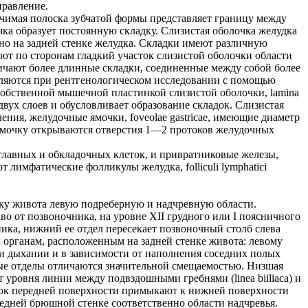
правление.
ичимая полоска зубчатой формы представляет границу между
ка образует постоянную складку. Слизистая оболочка желудка
нно на задней стенке желудка. Складки имеют различную
ют по сторонам гладкий участок слизистой оболочки области
ичают более длинные складки, соединенные между собой более
еляются при рентгенологическом исследовании с помощью
собственной мышечной пластинкой слизистой оболочки, lamina
х двух слоев и обусловливает образование складок. Слизистая
ления, желудочные ямочки, foveolae gastricae, имеющие диаметр
ю ямочку открываются отверстия 1—2 протоков желудочных
из главных и обкладочных клеток, и привратниковые железы,
т лимфатические фолликулы желудка, folliculi lymphatici
нку живота левую подреберную и надчревную области.
во от позвоночника, на уровне XII грудного или I поясничного
ика, нижний ее отдел пересекает позвоночный столб слева
 к органам, расположенным на задней стенке живота: левому
ри дыхании и в зависимости от наполнения соседних полых
ые отделы отличаются значительной смещаемостью. Низшая
уровня линии между подвздошными гребнями (linea biiliaca) и
сток передней поверхности примыкают к нижней поверхности
едней брюшной стенке соответственно области надчревья.