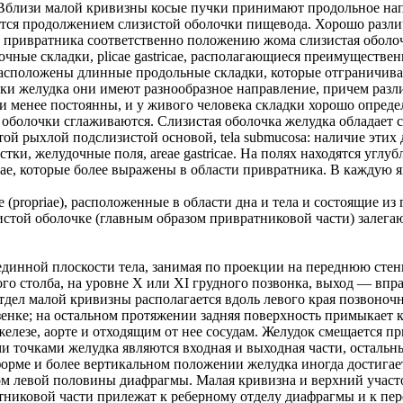
a. Вблизи малой кривизны косые пучки принимают продольное на
ляется продолжением слизистой оболочки пищевода. Хорошо разл
 привратника соответственно положению жома слизистая оболоч
чные складки, plicae gastricae, располагающиеся преимуществе
расположены длинные продольные складки, которые отграничива
ки желудка они имеют разнообразное направление, причем разл
и менее постоянны, и у живого человека складки хорошо опред
 оболочки сглаживаются. Слизистая оболочка желудка обладает 
звитой рыхлой подслизистой основой, tela submucosa: наличие эти
ки, желудочные поля, areae gastricae. На полях находятся углуб
losae, которые более выражены в области привратника. В кажду
ae (propriae), расположенные в области дна и тела и состоящие 
изистой оболочке (главным образом привратниковой части) залегаю
рединной плоскости тела, занимая по проекции на переднюю сте
го столба, на уровне Х или XI грудного позвонка, выход — впра
дел малой кривизны располагается вдоль левого края позвоночн
лезенке; на остальном протяжении задняя поверхность примыкает
елезе, аорте и отходящим от нее сосудам. Желудок смещается п
 точками желудка являются входная и выходная части, остальн
ме и более вертикальном положении желудка иногда достигает 
олом левой половины диафрагмы. Малая кривизна и верхний уча
тниковой части прилежат к реберному отделу диафрагмы и к пер