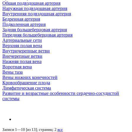
Общая подвздошная артерия
Наружная подвздошная артерия
Внутренняя подвздошная артерия
Бедренная артерия
Подколенная артерия
Задняя большеберцовая артерия
Передняя большеберцовая артерия
Артериальные сети
Верхняя полая вена
Внутричерепные ветви
Внечерепные ветви
Нижняя полая вена
Воротная вена
Вены таза
Вены нижних конечностей
Кровообращение плода
Лимфатическая система
Развитие и возрастные особенности сердечно-сосудистой
системы
Записи 1—10 [из 13]; страниц: 2
все