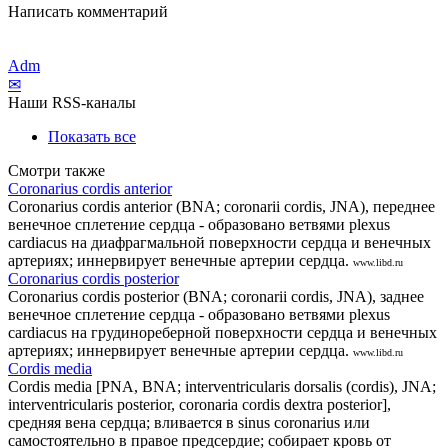
Написать комментарий
Adm
✉
Наши RSS-каналы
Показать все
Смотри также
Coronarius cordis anterior
Coronarius cordis anterior (BNA; coronarii cordis, JNA), переднее
венечное сплетение сердца - образовано ветвями plexus
cardiacus на диафрагмальной поверхности сердца и венечных
артериях; иннервирует венечные артерии сердца.
www.libd.ru
Coronarius cordis posterior
Coronarius cordis posterior (BNA; coronarii cordis, JNA), заднее
венечное сплетение сердца - образовано ветвями plexus
cardiacus на грудинореберной поверхности сердца и венечных
артериях; иннервирует венечные артерии сердца.
www.libd.ru
Cordis media
Cordis media [PNA, BNA; interventricularis dorsalis (cordis), JNA;
interventricularis posterior, coronaria cordis dextra posterior],
средняя вена сердца; вливается в sinus coronarius или
самостоятельно в правое предсердие; собирает кровь от