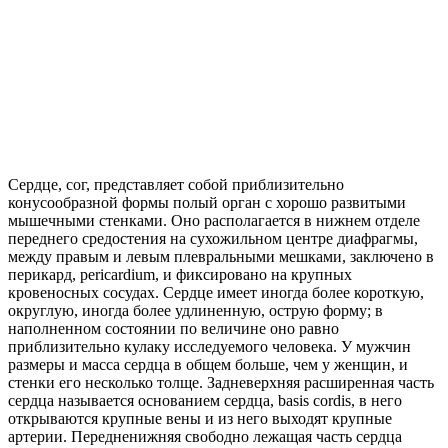
Сердце, сог, представляет собой приблизительно
конусообразной формы полый орган с хорошо развитыми
мышечными стенками. Оно располагается в нижнем отделе
переднего средостения на сухожильном центре диафрагмы,
между правым и левым плевральными мешками, заключено в
перикард, pericardium, и фиксировано на крупных
кровеносных сосудах. Сердце имеет иногда более короткую,
округлую, иногда более удлиненную, острую форму; в
наполненном состоянии по величине оно равно
приблизительно кулаку исследуемого человека. У мужчин
размеры и масса сердца в общем больше, чем у женщин, и
стенки его несколько толще. Задневерхняя расширенная часть
сердца называется основанием сердца, basis cordis, в него
открываются крупные вены и из него выходят крупные
артерии. Передненижняя свободно лежащая часть сердца