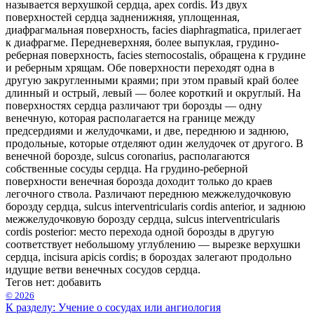
называется верхушкой сердца, apex cordis. Из двух
поверхностей сердца задненижняя, уплощенная,
диафрагмальная поверхность, facies diaphragmatica, прилегает
к диафрагме. Передневерхняя, более выпуклая, грудино-
реберная поверхность, facies sternocostalis, обращена к грудине
и реберным хрящам. Обе поверхности переходят одна в
другую закругленными краями; при этом правый край более
длинный и острый, левый — более короткий и округлый. На
поверхностях сердца различают три борозды — одну
венечную, которая располагается на границе между
предсердиями и желудочками, и две, переднюю и заднюю,
продольные, которые отделяют один желудочек от другого. В
венечной борозде, sulcus coronarius, располагаются
собственные сосуды сердца. На грудино-реберной
поверхности венечная борозда доходит только до краев
легочного ствола. Различают переднюю межжелудочковую
борозду сердца, sulcus interventricularis cordis anterior, и заднюю
межжелудочковую борозду сердца, sulcus interventricularis
cordis posterior: место перехода одной борозды в другую
соответствует небольшому углублению — вырезке верхушки
сердца, incisura apicis cordis; в бороздах залегают продольно
идущие ветви венечных сосудов сердца.
Тегов нет:
добавить
© 2026
К разделу: Учение о сосудах или ангиология