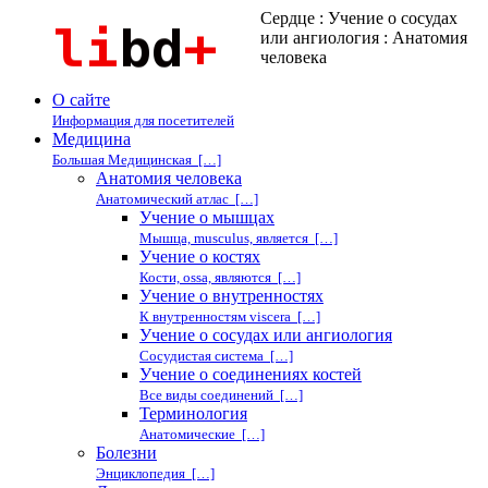
Сердце : Учение о сосудах
или ангиология : Анатомия
человека
О сайте
Информация для посетителей
Медицина
Большая Медицинская […]
Анатомия человека
Анатомический атлас […]
Учение о мышцах
Мышца, musculus, является […]
Учение о костях
Кости, ossa, являются […]
Учение о внутренностях
К внутренностям viscera […]
Учение о сосудах или ангиология
Сосудистая система […]
Учение о соединениях костей
Все виды соединений […]
Терминология
Анатомические […]
Болезни
Энциклопедия […]