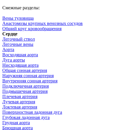
Смежные разделы:
Вены туловища
Анастомозы крупных венозных сосудов
Общий круг кровообращения
Сердце
Легочный ствол
Легочные вены
Аорта
Восходящая аорта
Дуга аорты
Нисходящая аорта
Общая сонная артерия
Наружняя сонная артерия
Внутренняя сонная артерия
Подключичная артерия
Подмышечная артерия
Плечевая артерия
Лучевая артерия
Локтевая артерия
Поверхностная ладонная дуга
Глубокая ладонная дуга
Грудная аорта
Брюшная аорта