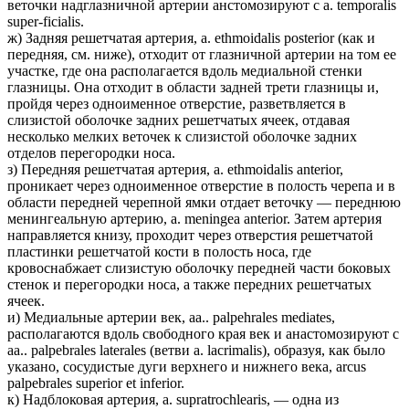
веточки надглазничной артерии анстомозируют с a. temporalis
super-ficialis.
ж) Задняя решетчатая артерия, a. ethmoidalis posterior (как и
передняя, см. ниже), отходит от глазничной артерии на том ее
участке, где она располагается вдоль медиальной стенки
глазницы. Она отходит в области задней трети глазницы и,
пройдя через одноименное отверстие, разветвляется в
слизистой оболочке задних решетчатых ячеек, отдавая
несколько мелких веточек к слизистой оболочке задних
отделов перегородки носа.
з) Передняя решетчатая артерия, a. ethmoidalis anterior,
проникает через одноименное отверстие в полость черепа и в
области передней черепной ямки отдает веточку — переднюю
менингеальную артерию, a. meningea anterior. Затем артерия
направляется книзу, проходит через отверстия решетчатой
пластинки решетчатой кости в полость носа, где
кровоснабжает слизистую оболочку передней части боковых
стенок и перегородки носа, а также передних решетчатых
ячеек.
и) Медиальные артерии век, aa.. palpehrales mediates,
располагаются вдоль свободного края век и анастомозируют с
aa.. palpebrales laterales (ветви a. lacrimalis), образуя, как было
указано, сосудистые дуги верхнего и нижнего века, arcus
palpebrales superior et inferior.
к) Надблоковая артерия, a. supratrochlearis, — одна из