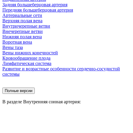
Задняя большеберцовая артерия
Передняя большеберцовая артерия
Артериальные сети
Верхняя полая вена
Внутричерепные ветви
Внечерепные ветви
Нижняя полая вена
Воротная вена
Вены таза
Вены нижних конечностей
Кровообращение плода
Лимфатическая система
Развитие и возрастные особенности сердечно-сосудистой
системы
В разделе Внутренняя сонная артерия: