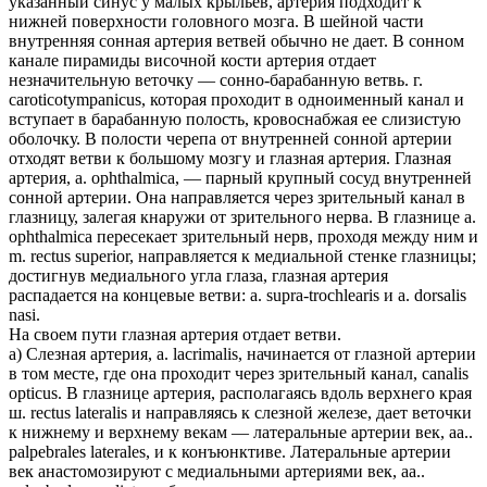
указанный синус у малых крыльев, артерия подходит к
нижней поверхности головного мозга. В шейной части
внутренняя сонная артерия ветвей обычно не дает. В сонном
канале пирамиды височной кости артерия отдает
незначительную веточку — сонно-барабанную ветвь. г.
caroticotympanicus, которая проходит в одноименный канал и
вступает в барабанную полость, кровоснабжая ее слизистую
оболочку. В полости черепа от внутренней сонной артерии
отходят ветви к большому мозгу и глазная артерия. Глазная
артерия, a. ophthalmica, — парный крупный сосуд внутренней
сонной артерии. Она направляется через зрительный канал в
глазницу, залегая кнаружи от зрительного нерва. В глазнице a.
ophthalmica пересекает зрительный нерв, проходя между ним и
m. rectus superior, направляется к медиальной стенке глазницы;
достигнув медиального угла глаза, глазная артерия
распадается на концевые ветви: a. supra-trochlearis и a. dorsalis
nasi.
На своем пути глазная артерия отдает ветви.
а) Слезная артерия, a. lacrimalis, начинается от глазной артерии
в том месте, где она проходит через зрительный канал, canalis
opticus. В глазнице артерия, располагаясь вдоль верхнего края
ш. rectus lateralis и направляясь к слезной железе, дает веточки
к нижнему и верхнему векам — латеральные артерии век, aa..
palpebrales laterales, и к конъюнктиве. Латеральные артерии
век анастомозируют с медиальными артериями век, aa..