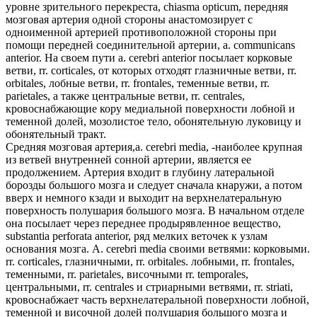
уровне зрительного перекреста, chiasma opticum, передняя
мозговая артерия одной стороны анастомозирует с
одноименной артерией противоположной стороны при
помощи передней соединительной артерии, a. communicans
anterior. На своем пути a. cerebri anterior посылает корковые
ветви, rr. corticales, от которых отходят глазничные ветви, rr.
orbitales, лобные ветви, rr. frontales, теменные ветви, rr.
parietales, а также центральные ветви, rr. centrales,
кровоснабжающие кору медиальной поверхности лобной и
теменной долей, мозолистое тело, обонятельную луковицу и
обонятельный тракт.
Средняя мозговая артерия,а. cerebri media, -наиболее крупная
из ветвей внутренней сонной артерии, является ее
продолжением. Артерия входит в глубину латеральной
борозды большого мозга и следует сначала кнаружи, а потом
вверх и немного кзади и выходит на верхнелатеральную
поверхность полушария большого мозга. В начальном отделе
она посылает через переднее продырявленное вещество,
substantia perforata anterior, ряд мелких веточек к узлам
основания мозга. A. cerebri media своими ветвями: корковыми.
rr. corticales, глазничными, rr. orbitales. лобными, rr. frontales,
теменными, rr. parietales, височными rr. temporales,
центральными, rr. centrales и стриарными ветвями, rr. striati,
кровоснабжает часть верхнелатеральной поверхности лобной,
теменной и височной долей полушария большого мозга и