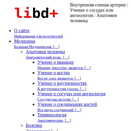
Внутренняя сонная артерия :
Учение о сосудах или
ангиология : Анатомия
человека
О сайте
Информация для посетителей
Медицина
Большая Медицинская […]
Анатомия человека
Анатомический атлас […]
Учение о мышцах
Мышца, musculus, является […]
Учение о костях
Кости, ossa, являются […]
Учение о внутренностях
К внутренностям viscera […]
Учение о сосудах или ангиология
Сосудистая система […]
Учение о соединениях костей
Все виды соединений […]
Терминология
Анатомические […]
Болезни
Энциклопедия […]