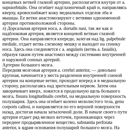
концевых ветвей глазной артерии, располагается кнутри от a.
supraorbitalis. Она огибает надглазничный край и, направляясь
кверху, кровоснабжает кожу медиальных отделов лба и
мышцы. Ее ветви анастомозируют с ветвями одноименной
артерии противоположной стороны.
л) Дорсальная артерия носа, a. dorsalis nasi, так же как и
надблоковая артерия, является концевой ветвью глазной
артерии. Она направляется кпереди, залегая над lig. palpebrale
mediale, отдает ветвь слезному мешку и выходит на спинку
носа. Здесь она соединяется с a. angularis (ветвь a. fasialis),
образуя таким путем анастомоз между системами внутренней
и наружной сонных артерий.
Артерии большого мозга.
Передняя мозговая артерия a. cerehri anterior, — довольно
крупная, начинается у места разделения внутренней сонной
артерии на концевые ветви, проходит вперед и в медиальную
сторону, располагаясь над зрительным нервом. Затем она
заворачивает вверх, ложится в продольную щель большого
мозга, fissura longitudinalis cerebri, на медиальную поверхность
полушария. Здесь она огибает колено мозолистого тела, genu
corporis callosi, и направляется по его верхней поверхности
назад, достигая начала затылочной доли. В начале своего пути
артерия отдает ряд мелких веточек, проникающих через
переднее продырявленное вещество, substantia perforata
anterior, к ядрам основания полушарий большого мозга. На