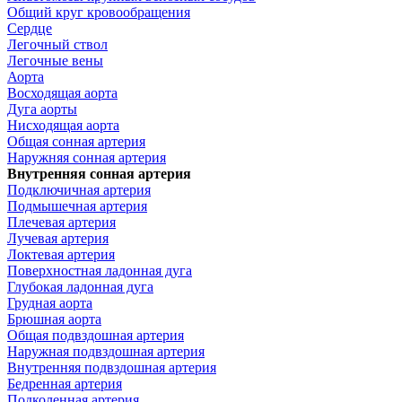
Общий круг кровообращения
Сердце
Легочный ствол
Легочные вены
Аорта
Восходящая аорта
Дуга аорты
Нисходящая аорта
Общая сонная артерия
Наружняя сонная артерия
Внутренняя сонная артерия
Подключичная артерия
Подмышечная артерия
Плечевая артерия
Лучевая артерия
Локтевая артерия
Поверхностная ладонная дуга
Глубокая ладонная дуга
Грудная аорта
Брюшная аорта
Общая подвздошная артерия
Наружная подвздошная артерия
Внутренняя подвздошная артерия
Бедренная артерия
Подколенная артерия