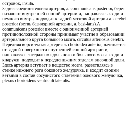
островок, insula.
Задняя соединительная артерия, a. communicans posterior, берет
начало от внутренней сонной артерии и, направляясь кзади и
немного внутрь, подходит к задней мозговой артерии a. cerebri
posterior (ветвь базилярной артерии, a. basi-laris).A.
communicans posterior вместе с одноименной артерией
противоположной стороны принимает участие в образовании
артериального круга большого мозга, circulus arteriosus cerebri.
Передняя ворсинчатая артерия a. chorioidea anterior, начинается
от задней поверхности внутренней сонной артерии и,
направляясь латерально вдоль ножки большого мозга кзади и
кнаружи, подходит к передненижним отделам височной доли.
Здесь артерия вступает в вещество мозга, разветвляясь в
стенке нижнего рога бокового желудочка, и входит своими
ветвями в состав сосудистого сплетения бокового желудочка,
plexus chorioideus ventriculi lateralis.