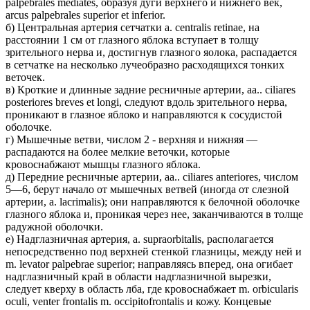
palpebrales mediates, образуя дуги верхнего и нижнего век,
arcus palpebrales superior et inferior.
б) Центральная артерия сетчатки a. centralis retinae, на
расстоянии 1 см от глазного яблока вступает в толщу
зрительного нерва и, достигнув глазного яолока, распадается
в сетчатке на несколько лучеобразно расходящихся тонких
веточек.
в) Кроткие и длинные задние ресничные артерии, aa.. ciliares
posteriores breves et longi, следуют вдоль зрительного нерва,
проникают в глазное яблоко и направляются к сосудистой
оболочке.
г) Мышечные ветви, числом 2 - верхняя и нижняя —
распадаются на более мелкие веточки, которые
кровоснабжают мышцы глазного яблока.
д) Передние ресничные артерии, aa.. ciliares anteriores, числом
5—6, берут начало от мышечных ветвей (иногда от слезной
артерии, a. lacrimalis); они направляются к белочной оболочке
глазного яблока и, проникая через нее, заканчиваются в толще
радужной оболочки.
е) Надглазничная артерия, a. supraorbitalis, располагается
непосредственно под верхней стенкой глазницы, между ней и
m. levator palpebrae superior; направляясь вперед, она огибает
надглазничный край в области надглазничной вырезки,
следует кверху в область лба, где кровоснабжает m. orbicularis
oculi, venter frontalis m. occipitofrontalis и кожу. Концевые