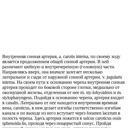
Внутренняя сонная артерия, a. carotis interna, по своему ходу
является продолжением общей сонной артерии. В ней
различают шейную и внутричерепную (головную) части.
Направляясь вверх, она вначале залегает несколько
латеральное и сзади от наружной сонной артерии. v. jugularis
interna. На своем пути к основанию черепа внутренняя сонная
артерия проходит по боковой стороне глотки, медиально от
околоушной железы, отделенная от нее m. sty-lohyoideus и m.
stylopharyngeus. Подойдя к основанию черепа, артерия входит
в canalis. Латерально от нее находится внутренняя яремная
вена, caroticus, в нем делает изгибы соответственно изгибам
канала и по выходе из него вступает через foramen lacerum в
полость черепа. Здесь артерия ложится в sulcus caroticus ossis
sphenoida-lis, проходя через пещеристый синус. Пройдя