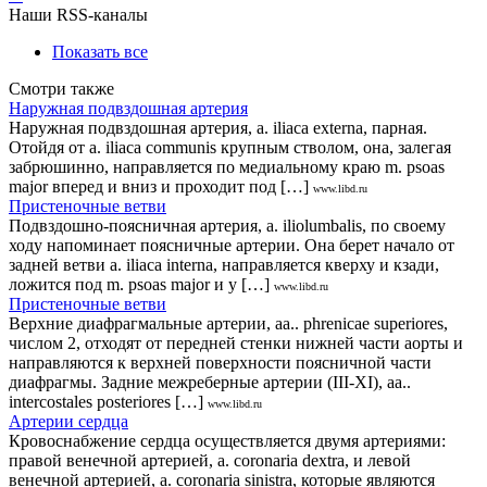
Наши RSS-каналы
Показать все
Смотри также
Наружная подвздошная артерия
Наружная подвздошная артерия, a. iliaca externa, парная.
Отойдя от a. iliaca communis крупным стволом, она, залегая
забрюшинно, направляется по медиальному краю m. psoas
major вперед и вниз и проходит под […]
www.libd.ru
Пристеночные ветви
Подвздошно-поясничная артерия, a. iliolumbalis, по своему
ходу напоминает поясничные артерии. Она берет начало от
задней ветви a. iliaca interna, направляется кверху и кзади,
ложится под m. psoas major и у […]
www.libd.ru
Пристеночные ветви
Верхние диафрагмальные артерии, aa.. phrenicae superiores,
числом 2, отходят от передней стенки нижней части аорты и
направляются к верхней поверхности поясничной части
диафрагмы. Задние межреберные артерии (III-XI), aa..
intercostales posteriores […]
www.libd.ru
Артерии сердца
Кровоснабжение сердца осуществляется двумя артериями:
правой венечной артерией, a. coronaria dextra, и левой
венечной артерией, a. coronaria sinistra, которые являются