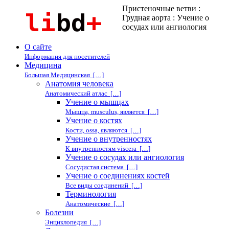
Пристеночные ветви :
Грудная аорта : Учение о
сосудах или ангиология
О сайте
Информация для посетителей
Медицина
Большая Медицинская […]
Анатомия человека
Анатомический атлас […]
Учение о мышцах
Мышца, musculus, является […]
Учение о костях
Кости, ossa, являются […]
Учение о внутренностях
К внутренностям viscera […]
Учение о сосудах или ангиология
Сосудистая система […]
Учение о соединениях костей
Все виды соединений […]
Терминология
Анатомические […]
Болезни
Энциклопедия […]