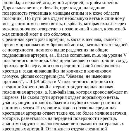
profunda, и верхней ягодичной артерией, a. glutea superior.
Дорсальная ветвь, г. dorsalis, идет кзади, на заднюю
поверхность туловища к мышцам спины и к коже области
поясницы. По пути она отдает небольшую ветвь к спинному
мозгу, спинномозговую ветвь, г. spinalis, которая входит через
межпозвоночное отверстие в позвоночный канал, кровоснаб-
жая спинной мозг и его оболочки.
Срединная крестцовая артерия, a. sacralis mediana, является
прямым продолжением брюшной аорты, начинается от задней
ее поверхности, немного выше разделения на общие
подвздошные артерии, aa.. iliacae communes, m..е. на уровне V
поясничного позвонка. Она представляет собой тонкий сосуд,
проходящий сверху вниз посередине тазовой поверхности
крестца и заканчивающийся на копчике в копчиковом
гломусе, glomus coccygeum (см. "Железы, не имеющие
протоков", т. III).В области V поясничного позвонка от
срединной крестцовой артерии отходит парная низшая
поясничная артерия, a. lum-balis ima, которая кровоснабжает m.
iliopsoas. На своем пути артерия отдает дорсальную ветвь,
участвующую в кровоснабжении глубоких мышц спины и
спинного мозга. На уровне каждого позвонка срединная
крестцовая артерия отдает такие же, но более мелкие веточки,
которые, разветвляясь на передней поверхности крестца,
анастомозируют с аналогичными веточками от латеральных
крестцовых артерий. От нижнего отдела срединной