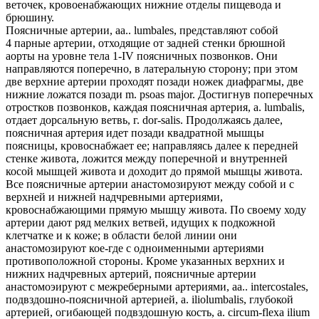
веточек, кровоенабжающих нижние отделы пищевода и
брюшину.
Поясничные артерии, aa.. lumbales, представляют собой
4 парные артерии, отходящие от задней стенки брюшной
аорты на уровне тела 1-IV поясничных позвонков. Они
направляются поперечно, в латеральную сторону; при этом
две верхние артерии проходят позади ножек диафрагмы, две
нижние ложатся позади m. psoas major. Достигнув поперечных
отростков позвонков, каждая поясничная артерия, a. lumbalis,
отдает дорсальную ветвь, г. dor-salis. Продолжаясь далее,
поясничная артерия идет позади квадратной мышцы
поясницы, кровоснабжает ее; направляясь далее к передней
стенке живота, ложится между поперечной и внутренней
косой мышцей живота и доходит до прямой мышцы живота.
Все поясничные артерии анастомозируют между собой и с
верхней и нижней надчревными артериями,
кровоснабжающими прямую мышцу живота. По своему ходу
артерии дают ряд мелких ветвей, идущих к подкожной
клетчатке и к коже; в области белой линии они
анастомозируют кое-где с одноименными артериями
противоположной стороны. Кроме указанных верхних и
нижних надчревных артерий, поясничные артерии
анастомоэируют с межреберными артериями, aa.. intercostales,
подвздошно-поясничной артерией, a. iliolumbalis, глубокой
артерией, огибающей подвздошную кость, a. circum-flexa ilium