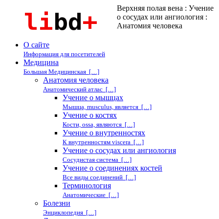
Верхняя полая вена : Учение
о сосудах или ангиология :
Анатомия человека
О сайте
Информация для посетителей
Медицина
Большая Медицинская […]
Анатомия человека
Анатомический атлас […]
Учение о мышцах
Мышца, musculus, является […]
Учение о костях
Кости, ossa, являются […]
Учение о внутренностях
К внутренностям viscera […]
Учение о сосудах или ангиология
Сосудистая система […]
Учение о соединениях костей
Все виды соединений […]
Терминология
Анатомические […]
Болезни
Энциклопедия […]