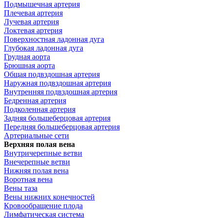
Подмышечная артерия
Плечевая артерия
Лучевая артерия
Локтевая артерия
Поверхностная ладонная дуга
Глубокая ладонная дуга
Грудная аорта
Брюшная аорта
Общая подвздошная артерия
Наружная подвздошная артерия
Внутренняя подвздошная артерия
Бедренная артерия
Подколенная артерия
Задняя большеберцовая артерия
Передняя большеберцовая артерия
Артериальные сети
Верхняя полая вена
Внутричерепные ветви
Внечерепные ветви
Нижняя полая вена
Воротная вена
Вены таза
Вены нижних конечностей
Кровообращение плода
Лимфатическая система