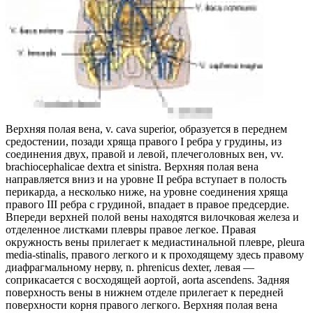
Верхняя полая вена, v. cava superior, образуется в переднем
средостении, позади хряща правого I ребра у грудины, из
соединения двух, правой и левой, плечеголовных вен, vv.
brachiocephalicae dextra et sinistra. Верхняя полая вена
направляется вниз и на уровне II ребра вступает в полость
перикарда, а несколько ниже, на уровне соединения хряща
правого III ребра с грудиной, впадает в правое предсердие.
Впереди верхней полой вены находятся вилочковая железа и
отделенное листками плевры правое легкое. Правая
окружность вены прилегает к медиастинальной плевре, pleura
media-stinalis, правого легкого и к проходящему здесь правому
диафрагмальному нерву, n. phrenicus dexter, левая —
соприкасается с восходящей аортой, aorta ascendens. Задняя
поверхность вены в нижнем отделе прилегает к передней
поверхности корня правого легкого. Верхняя полая вена