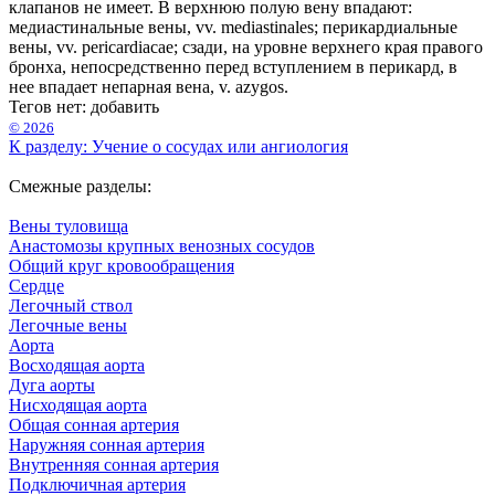
клапанов не имеет. В верхнюю полую вену впадают:
медиастинальные вены, vv. mediastinales; перикардиальные
вены, vv. pericardiacae; сзади, на уровне верхнего края правого
бронха, непосредственно перед вступлением в перикард, в
нее впадает непарная вена, v. azygos.
Тегов нет:
добавить
© 2026
К разделу: Учение о сосудах или ангиология
Смежные разделы:
Вены туловища
Анастомозы крупных венозных сосудов
Общий круг кровообращения
Сердце
Легочный ствол
Легочные вены
Аорта
Восходящая аорта
Дуга аорты
Нисходящая аорта
Общая сонная артерия
Наружняя сонная артерия
Внутренняя сонная артерия
Подключичная артерия