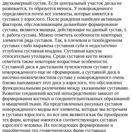
двухкамерный сустав. Если центральный участок диска не
развивается, то образуется мениск. У новорожденного
определяются почти все элементы, которые имеются в
суставах у взрослого. После рождения наиболее активным
фактором, обусловливающим дальнейшее формирование
сустава, являются мышцы, действующие на данный сустав, т.
е. работа сустава. Можно отметить особенности некоторых
элементов ряда суставов. Так, в плечевом и тазобедренном
суставах слабо выражена суставная губа и недостаточно
углублена суставная впадина. Суставная капсула
относительно утолщена. Среди суставов кисти можно
отметить также некоторые возрастные особенности.
Суставной диск в дистальном лучелоктевом суставе у
новорожденного еще не сформирован, а суставной диск в
височно-нижнечелюстном суставе у новорожденного очень
близко напоминает этот диск у взрослого, что обусловлено
функциональными различиями между указанными суставами.
Развитие соединений костей непосредственно зависит от
формирования костных и соединительнотканных образований
и мышечной ткани. На представленных рисунках суставов
новорожденного видны все элементы, которые мы встречаем
в суставах взрослого, но все они являются как бы прообразом
тех форм, которые имеются в соответствующих суставах
взрослого человека. Их последующее формирование и
приобретение тех геометрических форм суставных