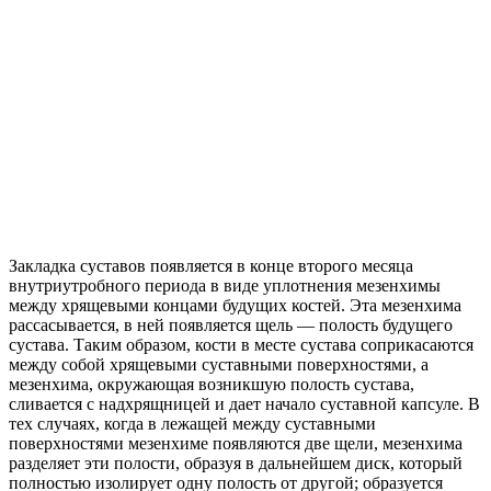
Закладка суставов появляется в конце второго месяца
внутриутробного периода в виде уплотнения мезенхимы
между хрящевыми концами будущих костей. Эта мезенхима
рассасывается, в ней появляется щель — полость будущего
сустава. Таким образом, кости в месте сустава соприкасаются
между собой хрящевыми суставными поверхностями, а
мезенхима, окружающая возникшую полость сустава,
сливается с надхрящницей и дает начало суставной капсуле. В
тех случаях, когда в лежащей между суставными
поверхностями мезенхиме появляются две щели, мезенхима
разделяет эти полости, образуя в дальнейшем диск, который
полностью изолирует одну полость от другой; образуется