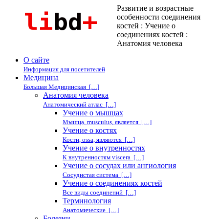
Развитие и возрастные
особенности соединения
костей : Учение о
соединениях костей :
Анатомия человека
О сайте
Информация для посетителей
Медицина
Большая Медицинская […]
Анатомия человека
Анатомический атлас […]
Учение о мышцах
Мышца, musculus, является […]
Учение о костях
Кости, ossa, являются […]
Учение о внутренностях
К внутренностям viscera […]
Учение о сосудах или ангиология
Сосудистая система […]
Учение о соединениях костей
Все виды соединений […]
Терминология
Анатомические […]
Болезни