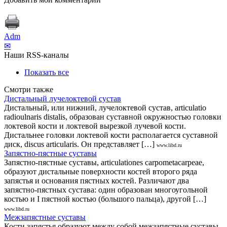
Adm
✉
Наши RSS-каналы
Показать все
Смотри также
Дистальный лучелоктевой сустав
Дистальный, или нижний, лучелоктевой сустав, articulatio
radioulnaris distalis, образован суставной окружностью головки
локтевой кости и локтевой вырезкой лучевой кости.
Дистальнее головки локтевой кости располагается суставной
диск, discus articularis. Он представляет […]
www.libd.ru
Запястно-пястные суставы
Запястно-пястные суставы, articulationes carpometacarpeae,
образуют дистальные поверхности костей второго ряда
запястья и основания пястных костей. Различают два
запястно-пястных сустава: один образован многоугольной
костью и I пястной костью (большого пальца), другой […]
www.libd.ru
Межзапястные суставы
Кости запястья образуют между собой межзапястные суставы,