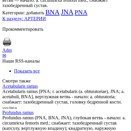
ветвь — начало: a. circumriexa femoris med.; снабжает
тазобедренный сустав.
BNA
JNA
PNA
Категории:
добавить
К разделу: АРТЕРИИ
Прокомментировать
Adm
✉
Наши RSS-каналы
Показать все
Смотри также
Acetabularis ramus
Acetabularis ramus [PNA; r. acetabularis (a. obturatoriae), JNA; a.
acetabuli, BNA], вертлужная ветвь - начало: a. obturatoria;
снабжает: тазобедренный сустав, головку бедренной кости.
www.libd.ru
Profundus ramus
Profundus ramus (PNA, BNA, JNA), глубокая ветвь - начало: a.
circumriexa femoris med.; снабжает: тазобедренный сустав
(капсулу, вертлужную впадину); квадратную, наружную