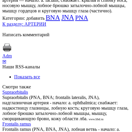
артерия — начало: a. facialis; снабжает: крылья и спинку носа,
носовую мышцу, лобное брюшко затылочно-лобной мышцы,
мышцу гордецов и круговую мышцу глаза (частично).
BNA
JNA
PNA
Категории:
добавить
К разделу: АРТЕРИИ
Написать комментарий
Adm
✉
Наши RSS-каналы
Показать все
Смотри также
Supraorbitalis
Supraorbitalis (PNA, BNA; frontalis lateralis, JNA),
надглазничная артерия - начало: a. ophthalmica; снабжает:
надкостницу глазницы, лобную кость; круговую мышцу глаза,
лобное брюшко затылочно-лобной мышцы, мышцу,
сморщивающую брови, кожу области лба.
www.libd.ru
Frontalis ramus
Frontalis ramus (PNA, BNA, JNA), лобная ветвь - начало: a.