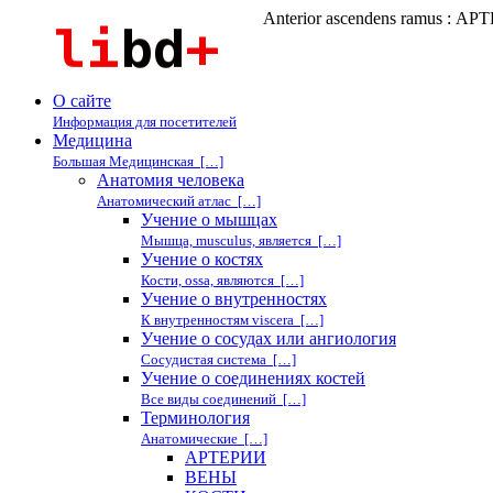
Anterior ascendens ramus : А
О сайте
Информация для посетителей
Медицина
Большая Медицинская […]
Анатомия человека
Анатомический атлас […]
Учение о мышцах
Мышца, musculus, является […]
Учение о костях
Кости, ossa, являются […]
Учение о внутренностях
К внутренностям viscera […]
Учение о сосудах или ангиология
Сосудистая система […]
Учение о соединениях костей
Все виды соединений […]
Терминология
Анатомические […]
АРТЕРИИ
ВЕНЫ