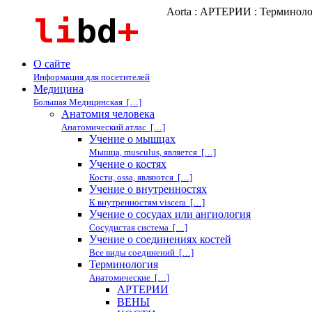
Aorta : АРТЕРИИ : Терминол
О сайте
Информация для посетителей
Медицина
Большая Медицинская […]
Анатомия человека
Анатомический атлас […]
Учение о мышцах
Мышца, musculus, является […]
Учение о костях
Кости, ossa, являются […]
Учение о внутренностях
К внутренностям viscera […]
Учение о сосудах или ангиология
Сосудистая система […]
Учение о соединениях костей
Все виды соединений […]
Терминология
Анатомические […]
АРТЕРИИ
ВЕНЫ