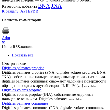
пальцевые артерии — см.
Digitales palmares propriae
.
BNA
JNA
Категории:
добавить
К разделу: АРТЕРИИ
Написать комментарий
Adm
✉
Наши RSS-каналы
Показать все
Смотри также
Digitales palmares propriae
Digitales palmares propriae (PNA; digitales volares propriae, BNA,
JNA), собственные пальцевые ладонные артерии - начало: aa.
digitales palmares communes; снабжают ладонные поверхности
обращенных одна к другой сторон II, III, IV […]
www.libd.ru
Digitales volares propriae
Digitales volares propriae (JNA), собственные ладонные
пальцевые вены - см. Digitales palmares.
www.libd.ru
Digitales palmares communes
Digitales palmares communes (PNA; digitales volares communes,