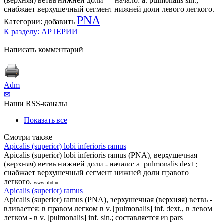
(верхняя) ветвь нижней доли — начало: a. pulmonalis sin.;
снабжает верхушечный сегмент нижней доли левого легкого.
PNA
Категории:
добавить
К разделу: АРТЕРИИ
Написать комментарий
Adm
✉
Наши RSS-каналы
Показать все
Смотри также
Apicalis (superior) lobi inferioris ramus
Apicalis (superior) lobi inferioris ramus (PNA), верхушечная
(верхняя) ветвь нижней доли - начало: a. pulmonalis dext.;
снабжает верхушечный сегмент нижней доли правого
легкого.
www.libd.ru
Apicalis (superior) ramus
Apicalis (superior) ramus (PNA), верхушечная (верхняя) ветвь -
вливается: в правом легком в v. [pulmonalis] inf. dext., в левом
легком - в v. [pulmonalis] inf. sin.; составляется из pars