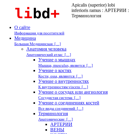
Apicalis (superior) lobi
inferioris ramus : АРТЕРИИ :
Терминология
О сайте
Информация для посетителей
Медицина
Большая Медицинская […]
Анатомия человека
Анатомический атлас […]
Учение о мышцах
Мышца, musculus, является […]
Учение о костях
Кости, ossa, являются […]
Учение о внутренностях
К внутренностям viscera […]
Учение о сосудах или ангиология
Сосудистая система […]
Учение о соединениях костей
Все виды соединений […]
Терминология
Анатомические […]
АРТЕРИИ
ВЕНЫ