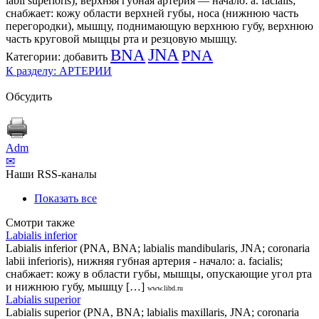
labii superioris), верхняя губная артерия — начало: a. facialis;
снабжает: кожу области верхней губы, носа (нижнюю часть
перегородки), мышцу, поднимающую верхнюю губу, верхнюю
часть круговой мыщцы рта и резцовую мышцу.
BNA
JNA
PNA
Категории:
добавить
К разделу: АРТЕРИИ
Обсудить
Adm
✉
Наши RSS-каналы
Показать все
Смотри также
Labialis inferior
Labialis inferior (PNA, BNA; labialis mandibularis, JNA; coronaria
labii inferioris), нижняя губная артерия - начало: a. facialis;
снабжает: кожу в области губы, мышцы, опускающие угол рта
и нижнюю губу, мышцу […]
www.libd.ru
Labialis superior
Labialis superior (PNA, BNA; labialis maxillaris, JNA; coronaria