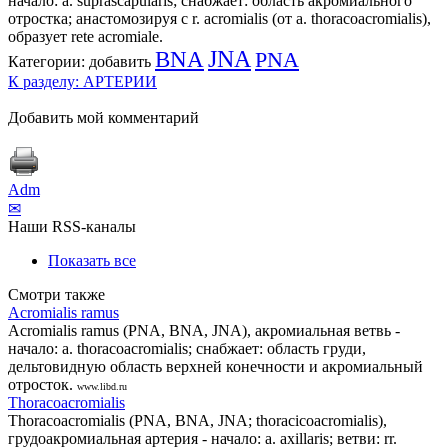
начало: a. suprascapularis; снабжает: область акромиального
отростка; анастомозируя с r. acromialis (от a. thoracoacromialis),
образует rete acromiale.
BNA
JNA
PNA
Категории:
добавить
К разделу: АРТЕРИИ
Добавить мой комментарий
Adm
✉
Наши RSS-каналы
Показать все
Смотри также
Acromialis ramus
Acromialis ramus (PNA, BNA, JNA), акромиальная ветвь -
начало: a. thoracoacromialis; снабжает: область груди,
дельтовидную область верхней конечности и акромиальный
отросток.
www.libd.ru
Thoracoacromialis
Thoracoacromialis (PNA, BNA, JNA; thoracicoacromialis),
грудоакромиальная артерия - начало: а. axillaris; ветви: rr.