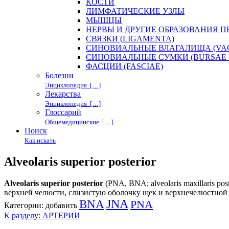
КОСТИ
ЛИМФАТИЧЕСКИЕ УЗЛЫ
МЫШЦЫ
НЕРВЫ И ДРУГИЕ ОБРАЗОВАНИЯ 
СВЯЗКИ (LIGAMENTA)
СИНОВИАЛЬНЫЕ ВЛАГАЛИЩА (VAG
СИНОВИАЛЬНЫЕ СУМКИ (BURSAE 
ФАСЦИИ (FASCIAE)
Болезни
Энциклопедия […]
Лекарства
Энциклопедия […]
Глоссарий
Общемедицинские […]
Поиск
Как искать
Alveolaris superior posterior
Alveolaris superior posterior
(PNA, BNA; alveolaris maxillaris pos
верхней челюсти, слизистую оболочку щек и верхнечелюстной 
BNA
JNA
PNA
Категории:
добавить
К разделу: АРТЕРИИ