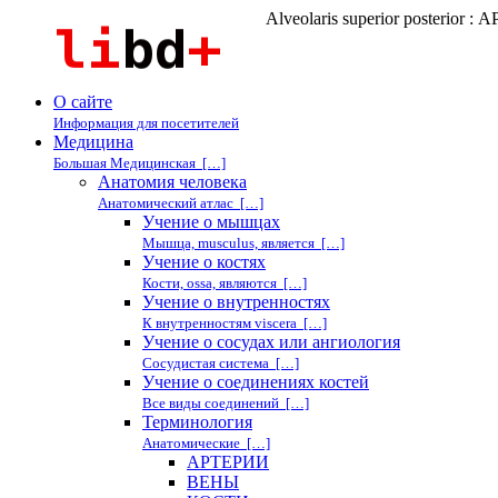
Alveolaris superior posterior 
О сайте
Информация для посетителей
Медицина
Большая Медицинская […]
Анатомия человека
Анатомический атлас […]
Учение о мышцах
Мышца, musculus, является […]
Учение о костях
Кости, ossa, являются […]
Учение о внутренностях
К внутренностям viscera […]
Учение о сосудах или ангиология
Сосудистая система […]
Учение о соединениях костей
Все виды соединений […]
Терминология
Анатомические […]
АРТЕРИИ
ВЕНЫ