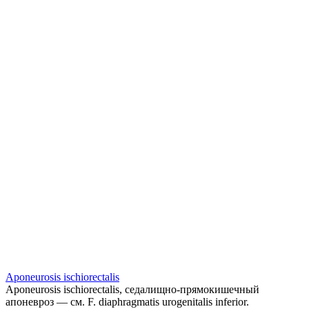
Aponeurosis ischiorectalis
Aponeurosis ischiorectalis, седалищно-прямокишечный
апоневроз — см. F. diaphragmatis urogenitalis inferior.