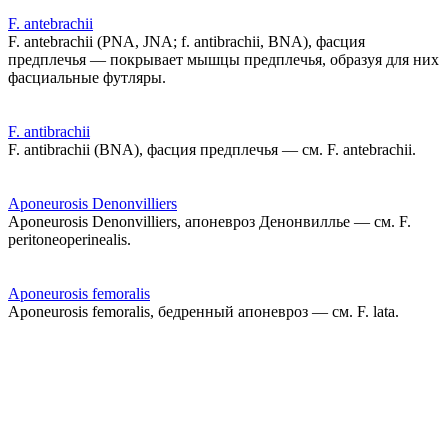
F. antebrachii
F. antebrachii (PNA, JNA; f. antibrachii, BNA), фасция
предплечья — покрывает мышцы предплечья, образуя для них
фасциальные футляры.
F. antibrachii
F. antibrachii (BNA), фасция предплечья — см. F. antebrachii.
Aponeurosis Denonvilliers
Aponeurosis Denonvilliers, апоневроз Денонвиллье — см. F.
peritoneoperinealis.
Aponeurosis femoralis
Aponeurosis femoralis, бедренный апоневроз — см. F. lata.