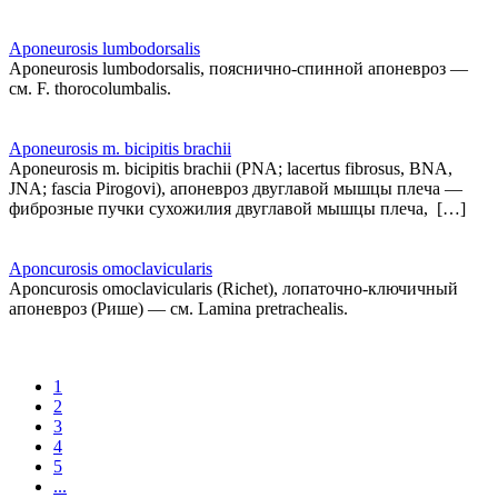
Aponeurosis lumbodorsalis
Aponeurosis lumbodorsalis, пояснично-спинной апоневроз —
см. F. thorocolumbalis.
Aponeurosis m. bicipitis brachii
Aponeurosis m. bicipitis brachii (PNA; lacertus fibrosus, BNA,
JNA; fascia Pirogovi), апоневроз двуглавой мышцы плеча —
фиброзные пучки сухожилия двуглавой мышцы плеча, […]
Aponcurosis omoclavicularis
Aponcurosis omoclavicularis (Richet), лопаточно-ключичный
апоневроз (Рише) — см. Lamina pretrachealis.
1
2
3
4
5
...