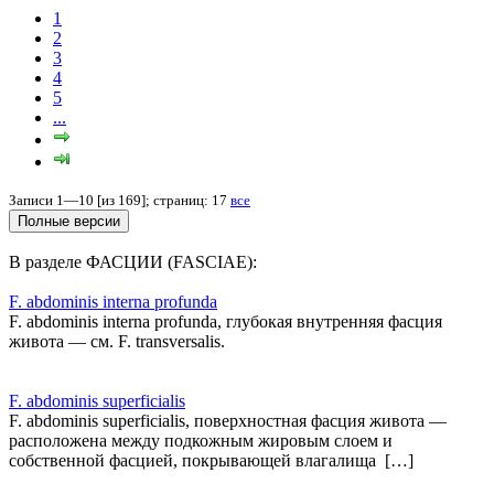
1
2
3
4
5
...
Записи 1—10 [из 169]; страниц: 17
все
В разделе ФАСЦИИ (FASCIAE):
F. abdominis interna profunda
F. abdominis interna profunda, глубокая внутренняя фасция
живота — см. F. transversalis.
F. abdominis superficialis
F. abdominis superficialis, поверхностная фасция живота —
расположена между подкожным жировым слоем и
собственной фасцией, покрывающей влагалища […]