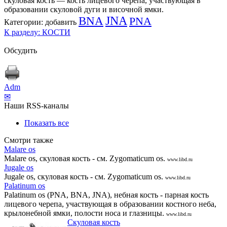
скуловая кость — кость лицевого черепа, участвующая в
образовании скуловой дуги и височной ямки.
BNA
JNA
PNA
Категории:
добавить
К разделу: КОСТИ
Обсудить
Adm
✉
Наши RSS-каналы
Показать все
Смотри также
Malare os
Malare os, скуловая кость - см. Zygomaticum os.
www.libd.ru
Jugale os
Jugale os, скуловая кость - см. Zygomaticum os.
www.libd.ru
Palatinum os
Palatinum os (PNA, BNA, JNA), небная кость - парная кость
лицевого черепа, участвующая в образовании костного неба,
крылонебной ямки, полости носа и глазницы.
www.libd.ru
Скуловая кость