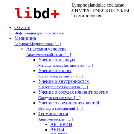
Lymphoglandulae coeliacae :
ЛИМФАТИЧЕСКИЕ УЗЛЫ :
Терминология
О сайте
Информация для посетителей
Медицина
Большая Медицинская […]
Анатомия человека
Анатомический атлас […]
Учение о мышцах
Мышца, musculus, является […]
Учение о костях
Кости, ossa, являются […]
Учение о внутренностях
К внутренностям viscera […]
Учение о сосудах или ангиология
Сосудистая система […]
Учение о соединениях костей
Все виды соединений […]
Терминология
Анатомические […]
АРТЕРИИ
ВЕНЫ