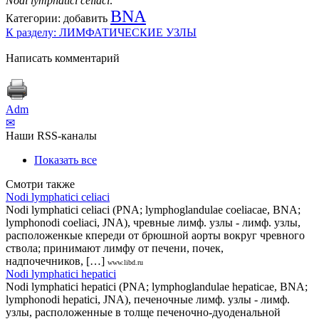
Nodi lymphatici celiaci
.
BNA
Категории:
добавить
К разделу: ЛИМФАТИЧЕСКИЕ УЗЛЫ
Написать комментарий
Adm
✉
Наши RSS-каналы
Показать все
Смотри также
Nodi lymphatici celiaci
Nodi lymphatici celiaci (PNA; lymphoglandulae coeliacae, BNA;
lymphonodi coeliaci, JNA), чревные лимф. узлы - лимф. узлы,
расположенкые кпереди от брюшной аорты вокруг чревного
ствола; принимают лимфу от печени, почек,
надпочечников, […]
www.libd.ru
Nodi lymphatici hepatici
Nodi lymphatici hepatici (PNA; lymphoglandulae hepaticae, BNA;
lymphonodi hepatici, JNA), печеночные лимф. узлы - лимф.
узлы, расположенные в толще печеночно-дуоденальной