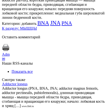
adductor parvus), короткая приводящая мышца — мышца
передней области бедра, приводящая, сгибающая и
вращающая его кнаружи; начало: передняя поверхность
лобковой кости; прикрепление: медиальная губа шероховатой
линии бедренной кости.
BNA
JNA
PNA
Категории:
добавить
К разделу: МЫШЦЫ
Оставить комментарий
Adm
✉
Наши RSS-каналы
Показать все
Смотри также
Adductor longus
Adductor longus (PNA, BNA, JNA; adductor magnus femoris,
adductor pectinealis, pubiofemoralis), длинная приводящая
мышца - мышца передней области бедра, приводящая,
сгибающая и вращающая его кнаружи; начало: лобковая кость
и хрящ […]
www.libd.ru