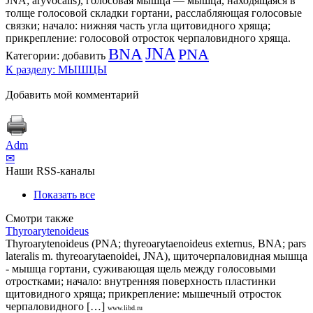
JNA; aryvocalis), голосовая мышца — мышца, находящаяся в
толще голосовой складки гортани, расслабляющая голосовые
связки; начало: нижняя часть угла щитовидного хряща;
прикрепление: голосовой отросток черпаловидного хряща.
BNA
JNA
PNA
Категории:
добавить
К разделу: МЫШЦЫ
Добавить мой комментарий
Adm
✉
Наши RSS-каналы
Показать все
Смотри также
Thyroarytenoideus
Thyroarytenoideus (PNA; thyreoarytaenoideus externus, BNA; pars
lateralis m. thyreoarytaenoidei, JNA), щиточерпаловидная мышца
- мышца гортани, суживающая щель между голосовыми
отростками; начало: внутренняя поверхность пластинки
щитовидного хряща; прикрепление: мышечный отросток
черпаловидного […]
www.libd.ru