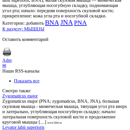
labii superioris, BNA), малая скуловая мышца — мимическая
мышца, углубляющая носогубную складку, поднимающая
угол рта; начало: передняя поверхность скуловой кости;
прикрепление: кожа угла рта и носогубной складки.
BNA
JNA
PNA
Категории:
добавить
К разделу: МЫШЦЫ
Оставить комментарий
Adm
✉
Наши RSS-каналы
Показать все
Смотри также
Zygomaticus major
Zygomaticus major (PNA; zygomaticus, BNA, JNA), большая
скуловая мышца - мимическая мышца, тянущая угол рта вверх
и латерально, углубляющая носогубную складку; начало:
латеральная поверхность скуловой кости и продолжение
круговой мышцы […]
www.libd.ru
Levator labii superioris