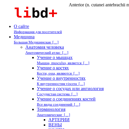
Anterior (n. cutanei ante
О сайте
Информация для посетителей
Медицина
Большая Медицинская […]
Анатомия человека
Анатомический атлас […]
Учение о мышцах
Мышца, musculus, является […]
Учение о костях
Кости, ossa, являются […]
Учение о внутренностях
К внутренностям viscera […]
Учение о сосудах или ангиология
Сосудистая система […]
Учение о соединениях костей
Все виды соединений […]
Терминология
Анатомические […]
АРТЕРИИ
ВЕНЫ