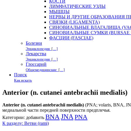
КОСТИ
ЛИМФАТИЧЕСКИЕ УЗЛЫ
МЫШЦЫ
НЕРВЫ И ДРУГИЕ ОБРАЗОВАНИЯ 
СВЯЗКИ (LIGAMENTA)
СИНОВИАЛЬНЫЕ ВЛАГАЛИЩА (VAG
СИНОВИАЛЬНЫЕ СУМКИ (BURSAE 
ФАСЦИИ (FASCIAE)
Болезни
Энциклопедия […]
Лекарства
Энциклопедия […]
Глоссарий
Общемедицинские […]
Поиск
Как искать
Anterior (n. cutanei antebrachii medialis)
Anterior (n. cutanei antebrachii medialis)
(PNA; volaris, BNA, JN
медиальной части передней поверхности предплечья.
BNA
JNA
PNA
Категории:
добавить
К разделу: Ветви (rami)