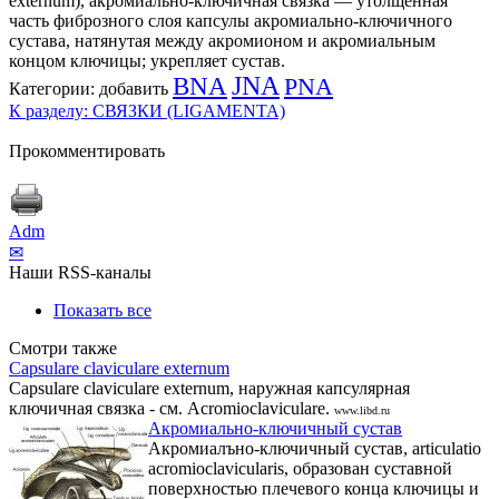
externum), акромиально-ключичная связка — утолщенная
часть фиброзного слоя капсулы акромиально-ключичного
сустава, натянутая между акромионом и акромиальным
концом ключицы; укрепляет сустав.
BNA
JNA
PNA
Категории:
добавить
К разделу: СВЯЗКИ (LIGAMENTA)
Прокомментировать
Adm
✉
Наши RSS-каналы
Показать все
Смотри также
Capsulare claviculare externum
Capsulare claviculare externum, наружная капсулярная
ключичная связка - см. Acromioclaviculare.
www.libd.ru
Акромиально-ключичный сустав
Акромиалъно-ключичный сустав, articulatio
acromioclavicularis, образован суставной
поверхностью плечевого конца ключицы и