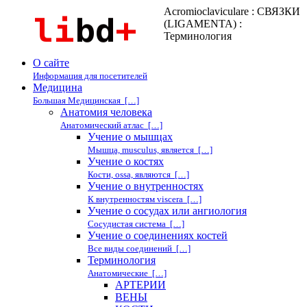
Acromioclaviculare : СВЯЗКИ
(LIGAMENTA) :
Терминология
О сайте
Информация для посетителей
Медицина
Большая Медицинская […]
Анатомия человека
Анатомический атлас […]
Учение о мышцах
Мышца, musculus, является […]
Учение о костях
Кости, ossa, являются […]
Учение о внутренностях
К внутренностям viscera […]
Учение о сосудах или ангиология
Сосудистая система […]
Учение о соединениях костей
Все виды соединений […]
Терминология
Анатомические […]
АРТЕРИИ
ВЕНЫ