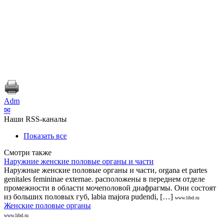
Adm
✉
Наши RSS-каналы
Показать все
Смотри также
Наружние женские половые органы и части
Наружные женские половые органы и части, organa et partes
genitales femininae externae. расположены в переднем отделе
промежности в области мочеполовой диафрагмы. Они состоят
из больших половых губ, labia majora pudendi, […]
www.libd.ru
Женские половые органы
www.libd.ru