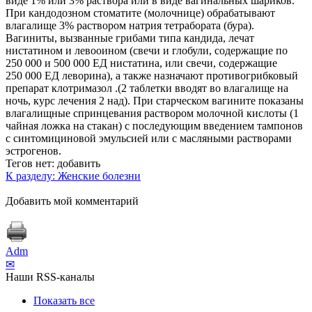
виде 1% или 3% раствора или в виде вагинальных шариков.
При кандодозном стоматите (молочнице) обрабатывают
влагалище 3% раствором натрия тетрабората (бура).
Вагиниты, вызванные грибами типа кандида, лечат
нистатином и левооином (свечи и глобули, содержащие по
250 000 и 500 000 ЕД нистатина, или свечи, содержащие
250 000 ЕД леворина), а также назначают противогрибковый
препарат клотримазол .(2 таблетки вводят во влагалище на
ночь, курс лечения 2 над). При старческом вагините показаны
влагалищные спринцевания раствором молочной кислоты (1
чайная ложка на стакан) с последующим введением тампонов
с синтомициновой эмульсией или с масляными растворами
эстрогенов.
Тегов нет:
добавить
К разделу: Женские болезни
Добавить мой комментарий
Adm
✉
Наши RSS-каналы
Показать все