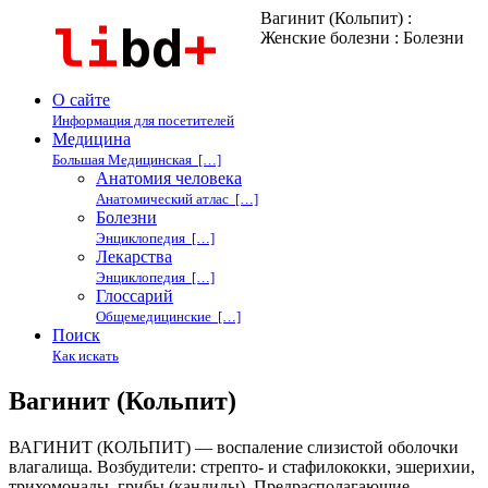
Вагинит (Кольпит) :
Женские болезни : Болезни
О сайте
Информация для посетителей
Медицина
Большая Медицинская […]
Анатомия человека
Анатомический атлас […]
Болезни
Энциклопедия […]
Лекарства
Энциклопедия […]
Глоссарий
Общемедицинские […]
Поиск
Как искать
Вагинит (Кольпит)
ВАГИНИТ (КОЛЬПИТ) — воспаление слизистой оболочки
влагалища. Возбудители: стрепто- и стафилококки, эшерихии,
трихомонады, грибы (кандиды). Предрасполагающие