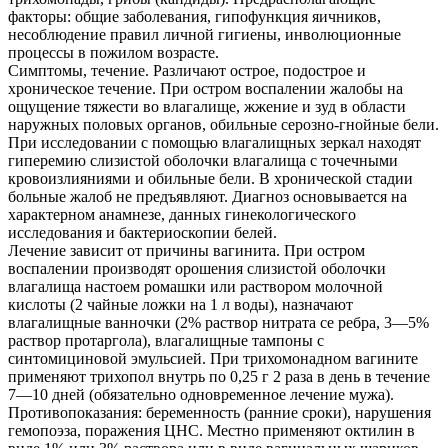
факторы: общие заболевания, гипофункция яичников,
несоблюдение правил личной гигиены, инволюционные
процессы в пожилом возрасте.
Симптомы, течение. Различают острое, подострое и
хроническое течение. При остром воспалении жалобы на
ощущение тяжести во влагалище, жжение и зуд в области
наружных половых органов, обильные серозно-гнойные бели.
При исследовании с помощью влагалищных зеркал находят
гиперемию слизистой оболочки влагалища с точечными
кровоизлияниями и обильные бели. В хронической стадии
больные жалоб не предъявляют. Диагноз основывается на
характерном анамнезе, данных гинекологического
исследования и бактериоскопии белей.
Лечение зависит от причины вагинита. При остром
воспалении производят орошения слизистой оболочки
влагалища настоем ромашки или раствором молочной
кислоты (2 чайные ложки на 1 л воды), назначают
влагалищные ванночки (2% раствор нитрата се ребра, 3—5%
раствор протаргола), влагалищные тампоны с
синтомициновой эмульсией. При трихомонадном вагините
применяют трихопол внутрь по 0,25 г 2 раза в день в течение
7—10 дней (обязательно одновременное лечение мужа).
Противопоказания: беременность (ранние сроки), нарушения
гемопоэза, поражения ЦНС. Местно применяют октилин в