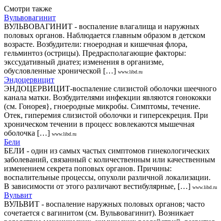
Смотри также
Вульвовагинит
ВУЛЬВОВАГИНИТ - воспаление влагалища и наружных
половых органов. Наблюдается главным образом в детском
возрасте. Возбудители: гноеродная и кишечная флора,
гельминтоз (острицы). Предрасполагающие факторы:
экссудативный диатез; изменения в организме,
обусловленные хронической […]
www.libd.ru
Эндоцервицит
ЭНДОЦЕРВИЦИТ-воспаление слизистой оболочки шеечного
канала матки. Возбудителями инфекции являются гонококки
(см. Гонорея}, гноеродные микробы. Симптомы, течение.
Отек, гиперемия слизистой оболочки и гиперсекреция. При
хроническом течении в процесс вовлекаются мышечная
оболочка […]
www.libd.ru
Бели
БЕЛИ - один из самых частых симптомов гинекологических
заболеваний, связанный с количественным или качественным
изменением секрета поповых органов. Причины:
воспалительные процессы, опухоли различной локализации.
В зависимости от этого различают вестибулярные, […]
www.libd.ru
Вульвит
ВУЛЬВИТ - воспаление наружных половых органов; часто
сочетается с вагинитом (см. Вульвовагинит). Возникает