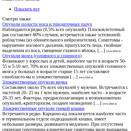
Показать все
Смотри также
Опухоли полости носа и придаточных пазух
Наблюдаются редко (0,5% всех опухолей). Плоскоклеточный
рак составляет 80% случаев, встречается также эстезионей-
робластома (из обонятельного нейроэпителия). Симптомы -
нарушение носового дыхания, припухлость лица, гнойные
выделения из носа, смещение глазного яблока, […]
www.libd.ru
Опухоли мозга (головного и спинного)
Возникают у взрослых и детей, наиболее часто в возрасте 50-
55 и 5-10 лет. 70% всех злокачественных опухолей головного
мозга у больных в возрасте старше 15 лет составляют
глиобласто-ма и злокачественная […]
www.libd.ru
Злокачественные опухоли яичка
Составляют около 1% всех опухолей у мужчин. Встречаются с
частотой 20- 25 на 1 млн мужчин, наиболее часто - в возрасте
20-35 лет. Факторы, предрасполагающие к возникновению
опухолей,-крипторхизм, позднее низведение […]
www.libd.ru
Злокачественные опухоли тонкой кишки
Встречаются редко. Карцино-ид локализуется наиболее часто
в терминальном отделе подвздошной кишки, имеет
небольшие размеры, развивается медленно. При отсутствии
секреции серотонина клинические симптомы мало выражены