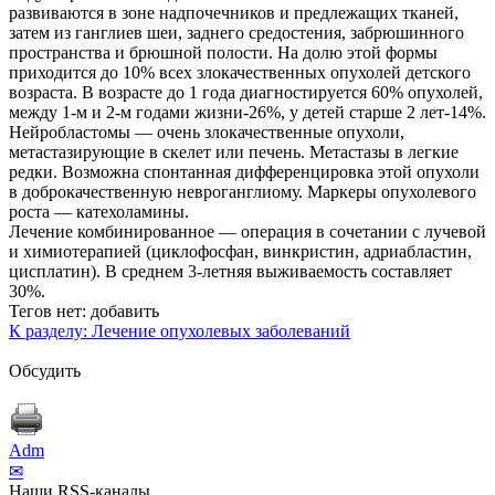
развиваются в зоне надпочечников и предлежащих тканей,
затем из ганглиев шеи, заднего средостения, забрюшинного
пространства и брюшной полости. На долю этой формы
приходится до 10% всех злокачественных опухолей детского
возраста. В возрасте до 1 года диагностируется 60% опухолей,
между 1-м и 2-м годами жизни-26%, у детей старше 2 лет-14%.
Нейробластомы — очень злокачественные опухоли,
метастазирующие в скелет или печень. Метастазы в легкие
редки. Возможна спонтанная дифференцировка этой опухоли
в доброкачественную невроганглиому. Маркеры опухолевого
роста — катехоламины.
Лечение комбинированное — операция в сочетании с лучевой
и химиотерапией (циклофосфан, винкристин, адриабластин,
цисплатин). В среднем 3-летняя выживаемость составляет
30%.
Тегов нет:
добавить
К разделу: Лечение опухолевых заболеваний
Обсудить
Adm
✉
Наши RSS-каналы