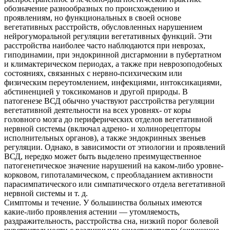
обозначение разнообразных по происхождению и
проявлениям, но функциональных в своей основе
вегетативных расстройств, обусловленных нарушением
нейрогуморальной регуляции вегетативных функций. Эти
расстройства наиболее часто наблюдаются при неврозах,
гиподинамии, при эндокринной дисгармонии в пубертатном
и климактерическом периодах, а также при неврозоподобных
состояниях, связанных с нервно-психическим или
физическим переутомлением, инфекциями, интоксикациями,
абстиненцией у токсикоманов и другой природы. В
патогенезе ВСД обычно участвуют расстройства регуляции
вегетативной деятельности на всех уровнях- от коры
головного мозга до периферических отделов вегетативной
нервной системы (включал адрено- и холинорецепторы
исполнительных органов), а также эндокринных звеньев
регуляции. Однако, в зависимости от этиологии и проявлений
ВСД, нередко может быть выделено преимущественное
патогенетическое значение нарушений на каком-либо уровне-
корковом, гипоталамическом, с преобладанием активности
парасимпатического или симпатического отдела вегетативной
нервной системы и т. д.
Симптомы и течение. У большинства больных имеются
какие-либо проявления астении — утомляемость,
раздражительность, расстройства сна, низкий порог болевой