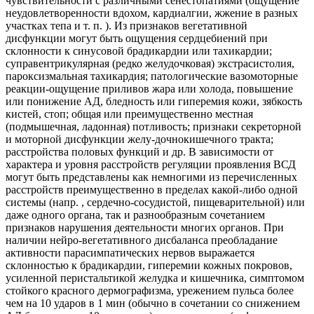
чувствительности с различными сенестопатиями (ощущение
неудовлетворенности вдохом, кардиалгии, жжение в разных
участках тепа и т. п. ). Из признаков вегетативной
дисфункции могут быть ощущения сердцебиений при
склонности к синусовой брадикардии или тахикардии;
суправентрикулярная (редко желудочковая) экстрасистолия,
пароксизмальная тахикардия; патологические вазомоторные
реакции-ощущение приливов жара или холода, повышение
или понижение АД, бледность или гиперемия кожи, зябкость
кистей, стоп; общая или преимущественно местная
(подмышечная, ладонная) потливость; признаки секреторной
и моторной дисфункции желу-дочнокишечного тракта;
расстройства половых функций и др. В зависимости от
характера и уровня расстройств регуляции проявления ВСД
могут быть представлены как немногими из перечисленных
расстройств преимущественно в пределах какой-либо одной
системы (напр. , сердечно-сосудистой, пищеварительной) или
даже одного органа, так и разнообразным сочетанием
признаков нарушения деятельности многих органов. При
наличии нейро-вегетативного дисбаланса преобладание
активности парасимпатических нервов выражается
склонностью к брадикардии, гиперемии кожных покровов,
усиленной перистальтикой желудка и кишечника, симптомом
стойкого красного дермографизма, урежением пульса более
чем на 10 ударов в 1 мин (обычно в сочетании со снижением