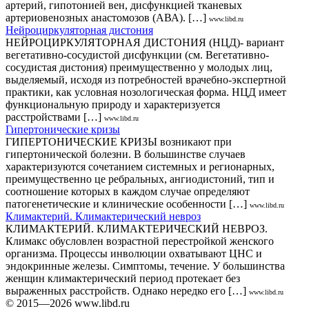
артерий, гипотонией вен, дисфункцией тканевых
артериовенозных анастомозов (АВА). […]
www.libd.ru
Нейроциркуляторная дистония
НЕЙРОЦИРКУЛЯТОРНАЯ ДИСТОНИЯ (НЦД)- вариант
вегетативно-сосудистой дисфункции (см. Вегетативно-
сосудистая дистония) преимущественно у молодых лиц,
выделяемый, исходя из потребностей врачебно-экспертной
практики, как условная нозологическая форма. НЦД имеет
функциональную природу и характеризуется
расстройствами […]
www.libd.ru
Гипертонические кризы
ГИПЕРТОНИЧЕСКИЕ КРИЗЫ возникают при
гипертонической болезни. В большинстве случаев
характеризуются сочетанием системных и регионарных,
преимущественно це ребральных, ангиодистоний, тип и
соотношение которых в каждом случае определяют
патогенетические и клинические особенности […]
www.libd.ru
Климактерий. Климактерический невроз
КЛИМАКТЕРИЙ. КЛИМАКТЕРИЧЕСКИЙ НЕВРОЗ.
Климакс обусловлен возрастной перестройкой женского
организма. Процессы инволюции охватывают ЦНС и
эндокринные железы. Симптомы, течение. У большинства
женщин климактерический период протекает без
выраженных расстройств. Однако нередко его […]
www.libd.ru
© 2015—2026 www.libd.ru