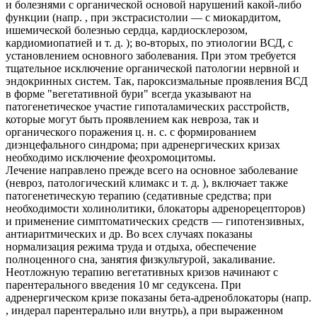
и болезнями с органической основой нарушений какой-либо
функции (напр. , при экстрасистолии — с миокардитом,
ишемической болезнью сердца, кардиосклерозом,
кардиомиопатией и т. д. ); во-вторых, по этиологии ВСД, с
установлением основного заболевания. При этом требуется
тщательное исключение органической патологии нервной и
эндокринных систем. Так, пароксизмальные проявления ВСД
в форме "вегетативной бури" всегда указывают на
патогенетическое участие гипоталамических расстройств,
которые могут быть проявлением как невроза, так и
органического поражения ц. н. с. с формированием
диэнцефального синдрома; при адренергических кризах
необходимо исключение феохромоцитомы.
Лечение направлено прежде всего на основное заболевание
(невроз, патологический климакс и т. д. ), включает также
патогенетическую терапию (седативные средства; при
необходимости холинолитики, блокаторы адренорецепторов)
и применение симптоматических средств — гипотензивных,
антиаритмических и др. Во всех случаях показаны
нормализация режима труда и отдыха, обеспечение
полноценного сна, занятия физкультурой, закаливание.
Неотложную терапию вегетативных кризов начинают с
парентерального введения 10 мг седуксена. При
адренергическом кризе показаны бета-адреноблокаторы (напр.
, индерал парентерально или внутрь), а при выраженном