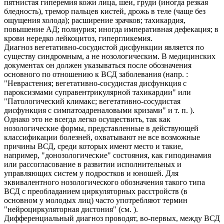
пятнистая гиперемия кожи лица, шеи, груди (иногда резкая
бледность), тремор пальцев кистей, дрожь в теле (чаще без
ощущения холода); расширение зрачков; тахикардия,
повышение АД; полиурия; иногда императивная дефекация; в
крови нередко лейкоцитоз, гипергликемия.
Диагноз вегетативно-сосудистой дисфункции является по
существу синдромным, а не нозологическим. В медицинских
документах он должен указываться после обозначения
основного по отношению к ВСД заболевания (напр. :
"Неврастения; вегетативно-сосудистая дисфункция с
пароксизмами суправентрикулярной тахикардии" или
"Патологический климакс; вегетативно-сосудистая
дисфункция с симпатоадреналовыми кризами" и т. п. ).
Однако это не всегда легко осуществить, так как
нозологические формы, представленные в действующей
классификации болезней, охватывают не все возможные
причины ВСД, среди которых имеют место и такие,
например, "донозологические" состояния, как гиподинамия
или рассогласование в развитии исполнительных и
управляющих систем у подростков и юношей. Для
эквивалентного нозологического обозначения такого типа
ВСД с преобладанием циркуляторных расстройств (в
основном у молодых лиц) часто употребляют термин
"нейроциркуляторная дистония" (см. ).
Дифференциальный диагноз проводят, во-первых, между ВСД