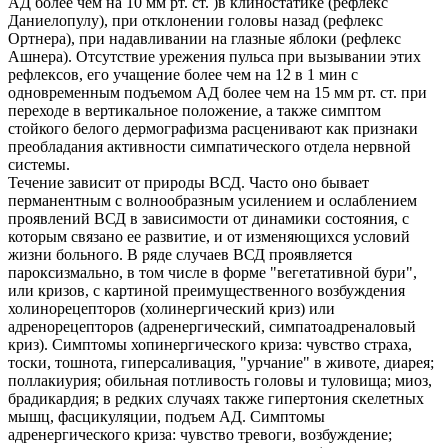
АД более чем на 10 мм рт. ст. )в клиностатике (рефлекс
Даниелопулу), при отклонении головы назад (рефлекс
Ортнера), при надавливании на глазные яблоки (рефлекс
Ашнера). Отсутствие урежения пульса при вызывании этих
рефлексов, его учащение более чем на 12 в 1 мин с
одновременным подъемом АД более чем на 15 мм рт. ст. при
переходе в вертикальное положение, а также симптом
стойкого белого дермографизма расценивают как признаки
преобладания активности симпатического отдела нервной
системы.
Течение зависит от природы ВСД. Часто оно бывает
перманентным с волнообразным усилением и ослаблением
проявлений ВСД в зависимости от динамики состояния, с
которым связано ее развитие, и от изменяющихся условий
жизни больного. В ряде случаев ВСД проявляется
пароксизмально, в том числе в форме "вегетативной бури",
или кризов, с картиной преимущественного возбуждения
холинорецепторов (холинергический криз) или
адренорецепторов (адренергический, симпатоадреналовый
криз). Симптомы хопинергического криза: чувство страха,
тоски, тошнота, гиперсаливация, "урчание" в животе, диарея;
поллакиурия; обильная потливость головы и туловища; миоз,
брадикардия; в редких случаях также гипертония скелетных
мышц, фасцикуляции, подъем АД. Симптомы
адренергического криза: чувство тревоги, возбуждение;