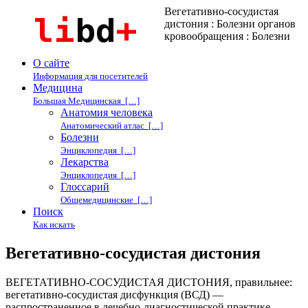
Вегетативно-сосудистая
дистония : Болезни органов
кровообращения : Болезни
О сайте
Информация для посетителей
Медицина
Большая Медицинская […]
Анатомия человека
Анатомический атлас […]
Болезни
Энциклопедия […]
Лекарства
Энциклопедия […]
Глоссарий
Общемедицинские […]
Поиск
Как искать
Вегетативно-сосудистая дистония
ВЕГЕТАТИВНО-СОСУДИСТАЯ ДИСТОНИЯ, правильнее:
вегетативно-сосудистая дисфункция (ВСД) —
распространенное в лечебно-диагностической практике