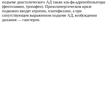
подъеме диастолического АД также аль-фа-адренобпокаторы
(фентоламин, тропафен). Прихолинергическом кризе
подкожно вводят атропин, платифиллин, а при
сопутствующем выраженном подъеме АД, возбуждении
дыхания — ганглерон.