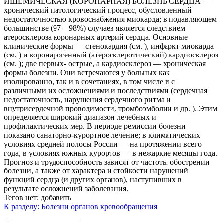
ИШЕМИЧЕСКАЯ (КОРОНАРНАЯ) БОЛЕЗНЬ СЕРДЦА —
хронический патологический процесс, обусловленный
недостаточностью кровоснабжения миокарда; в подавляющем
большинстве (97—98%) случаев является следствием
атеросклероза коронарных артерий сердца. Основные
клинические формы — стенокардия (см. ), инфаркт миокарда
(см. ) и коронарогенный (атеросклеротический) кардиосклероз
(см. ); две первых- острые, а кардиосклероз — хроническая
формы болезни. Они встречаются у больных как
изолированно, так и в сочетаниях, в том числе и с
различными их осложнениями и последствиями (сердечная
недостаточность, нарушения сердечного ритма и
внутрисердечной проводимости, тромбоэмболии и др. ). Этим
определяется широкий диапазон лечебных и
профилактических мер. В периоде ремиссии болезни
показано санаторно-курортное лечение; в климатических
условиях средней полосы России — на протяжении всего
года, в условиях южных курортов — в нежаркие месяцы года.
Прогноз и трудоспособность зависят от частоты обострении
болезни, а также от характера и стойкости нарушений
функций сердца (и других органов), наступивших в
результате осложнений заболевания.
Тегов нет:
добавить
К разделу: Болезни органов кровообращения