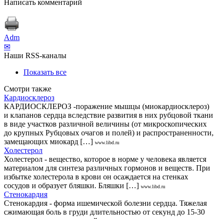
Написать комментарий
Adm
✉
Наши RSS-каналы
Показать все
Смотри также
Кардиосклероз
КАРДИОСКЛЕРОЗ -поражение мышцы (миокардиосклероз)
и клапанов сердца вследствие развития в них рубцовой ткани
в виде участков различной величины (от микроскопических
до крупных Рубцовых очагов и полей) и распространенности,
замещающих миокард […]
www.libd.ru
Холестерол
Холестерол - вещество, которое в норме у человека является
материалом для синтеза различных гормонов и веществ. При
избытке холестерола в крови он осаждается на стенках
сосудов и образует бляшки. Бляшки […]
www.libd.ru
Стенокардия
Стенокардия - форма ишемической болезни сердца. Тяжелая
сжимающая боль в груди длительностью от секунд до 15-30