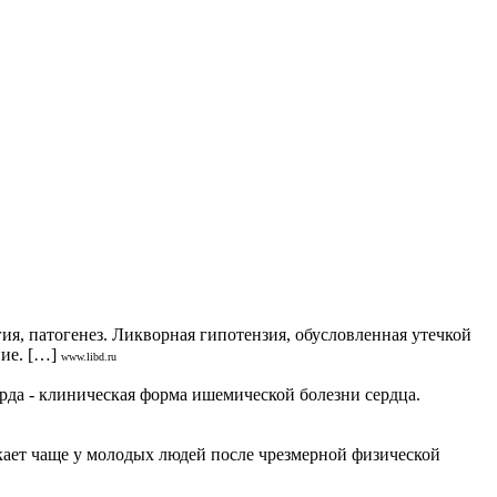
атогенез. Ликворная гипотензия, обусловленная утечкой
ие. […]
www.libd.ru
а - клиническая форма ишемической болезни сердца.
ет чаще у молодых людей после чрезмерной физической