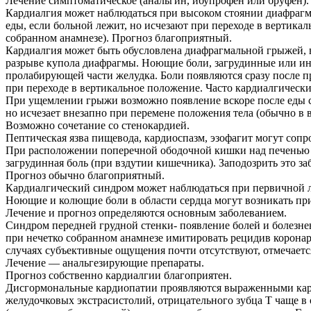
Лечение симптоматическое (анальгин, ибупрофен или бруфен).
Кардиалгия может наблюдаться при высоком стоянии диафрагмы
еды, если больной лежит, но исчезают при переходе в вертика
собранном анамнезе). Прогноз благоприятный.
Кардиалгия может быть обусловлена диафрагмальной грыжей, 
разрыве купола диафрагмы. Ноющие боли, загрудинные или ино
пролабирующей части желудка. Боли появляются сразу после пр
при переходе в вертикальное положение. Часто кардиалгическ
При ущемлении грыжи возможно появление вскоре после еды с
но исчезает внезапно при перемене положения тела (обычно в
Возможно сочетание со стенокардией.
Пептическая язва пищевода, кардиоспазм, эзофагит могут соп
При расположении поперечной ободочной кишки над печенью 
загрудинная боль (при вздутии кишечника). Заподозрить это 
Прогноз обычно благоприятный.
Кардиалгический синдром может наблюдаться при первичной л
Ноющие и колющие боли в области сердца могут возникать при
Лечение и прогноз определяются основным заболеванием.
Синдром передней грудной стенки- появление болей и болезне
при нечетко собранном анамнезе имитировать рецидив коронар
случаях субъективные ощущения почти отсутствуют, отмечаетс
Лечение — анальгезирующие препараты.
Прогноз собственно кардиалгии благоприятен.
Дисгормональные кардиопатии проявляются выраженными карди
желудочковых экстрасистолий, отрицательного зубца Т чаще в 