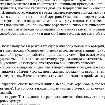
огда перемежаться или сочетаться с истинными приступами стен
ардиалгия, пока не уточнится диагноз. Кардиалгии возникают п
. Шейный остеохондроз и грыжа межпозвоночного диска могут 
кого сплетения позвоночной артерии. Q первом и втором случае 
е с физическим напряжением; боли могут усиливаться или возн
ается повышение или понижение рефлексов и гипо- или гипересте
м симптомам иногда присоединяется отечность кисти, что связ
льной оси позвоночника и при сгибании головы, повернутой в с
, появляющегося в результате сдавления подключичных артерий
ой гипертрофии ("синдроме") передней лестничной мышцы (синд
жестей в руке, при работе с поднятыми руками. При осмотре оп
удной мышцей, понижение температуры, а иногда и отечность к
, увеличение поперечного отростка VIl шейного позвонка.
 болевого синдрома и сдавления подключичных сосудов показан
метиндол) в обычных дозах, при тяжелых поражениях вводят в
за, через день. В очень тяжелых случаях приходится прибегать 
евралгии, опоясывающем лишае, невриноме корешков (в последн
значение). При опоясывающем лишае иногда отмечаются изменен
еваний.
ли синдром Титце,-довольно распространенная болезнь у лиц ст
ерных хрящей.