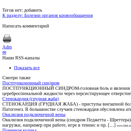
Тегов нет:
добавить
К разделу: Болезни органов кровообращения
Написать комментарий
Adm
✉
Наши RSS-каналы
Показать все
Смотри также
Постпункционный синдром
ПОСТПУНКЦИОННЫЙ СИНДРОМ-головная боль и явления менинг
цереброспинальной жидкости через персистирующее отверстие 
Стенокардия (грудная жаба)
СТЕНОКАРДИЯ (ГРУДНАЯ ЖАБА) - приступы внезапной боли в г
Патогенез. В большинстве случаев стенокардия обусловлена ат
Окклюзия подключичной вены
Окклюзия подключичной вены (синдром Педжетта - Шреттера)
нагрузки, например при работе, игре в теннис и пр. […]
www.libd.r
Почечная колика