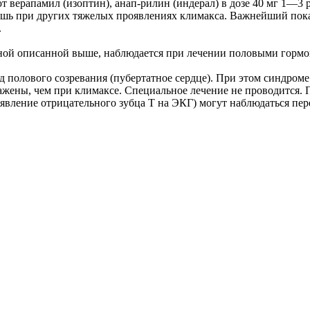
т верапамил (изоптин), анап-рилин (индерал) в дозе 40 мг 1—3 
ишь при других тяжелых проявлениях климакса. Важнейший пок
.
ной описанной выше, наблюдается при лечении половыми гормо
д полового созревания (пубертатное сердце). При этом синдром
ажены, чем при климаксе. Специальное лечение не проводится.
явление отрицательного зубца Т на ЭКГ) могут наблюдаться пе