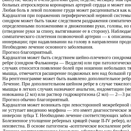
больных атеросклероза коронарных артерий сердца и может ин
Любая боль в левой половине груди может расцениваться как к
Кардиалгия при поражениях периферической нервной системы
синдром может быть также следствием раздражения симпатичес
определенными положениями и движениями руки, головы, но н
(отведение руки за спину, вытягивание ее в сторону). Наблюд
симпатического сплетения позвоночной артерии — к описанны
иннервации; при надавливании на голову в направлении продо
Необходимо лечение основного заболевания.
Прогноз благоприятный.
Кардиалгия может быть следствием шейно-плечевого синдрома
ребре (синдром Фальконера — Ведделя) или при патологическ
случаях относится появление болей при ношении небольших тя
мышца, отмечается расширение подкожных вен над большой гр
На рентгенограмме может быть выявлено дополнительное ребро
Лечение. При дополнительном шейном ребре в случае тяжелого
мышцы в легких случаях назначают анальгин, индометацин (
новокаина (2 мл) или раствор гидрокортиэона (2 мл) — 2—3 ра
Прогноз обычно благоприятный.
Кардиалгия может возникать при левосторонней межреберной н
не уступает введению морфина — это имеет диагностическое 
инверсии зубца Т. Необходимо лечение соответствующих забол
Болезненное утолщение реберных хрящей (чаще II-IV ребер), и
неизвестна. В основе патогенеза -асептическое воспаление реб