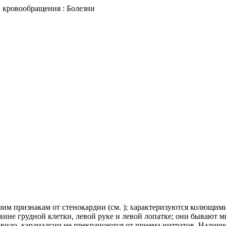
в кровообращения : Болезни
им признакам от стенокардии (см. ); характеризуются колющ
ловине грудной клетки, левой руке и левой лопатке; они быва
равило, кардиалгии не прекращаются от приема нитратов. Налич