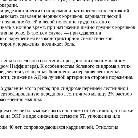
окардии.
ри ряде клинических синдромов и патологических состояний.
вызывать сдавление нервных корешков; кардиалгический
появление болей в левой половине груди связано с
икать в ночное время, при натяжении шейно-грудных корешков
зия на руке. В третьем случае — при сдавлении
ано с нарушением вазоконстрикторной симпатической
торону поражения, возникает боль.
, вены и плечевого сплетения при дополнительном шейном
ром Наффцигера). К особенностям болевого синдрома в этих
ределяется утолщенная болезненная передняя лестничная
исти, снижение АД на лучевой артерии на стороне поражения.
о удаление этого ребра; при синдроме передней лестничной
 гипертрофированную переднюю лестничную мышцу 2% раствор
к рассечению мышцы.
ем случае боль может быть настолько интенсивной, что даже
ия на ЭКГ в виде снижения сегмента ST, уплощения или
арше 40 лет, сопровождающаяся кардиалгией. Этиология