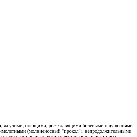
ими, жгучими, ноющими, реже давящими болевыми ощущениями
ют мимолетными (молниеносный "прокол"), непродолжительными
ие кардиалгии не исключает существования у некоторых