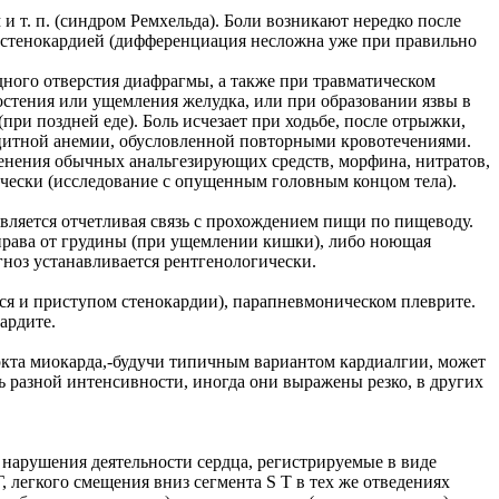
 т. п. (синдром Ремхельда). Боли возникают нередко после
ей стенокардией (дифференциация несложна уже при правильно
ного отверстия диафрагмы, а также при травматическом
остения или ущемления желудка, или при образовании язвы в
ри поздней еде). Боль исчезает при ходьбе, после отрыжки,
ицитной анемии, обусловленной повторными кровотечениями.
енения обычных анальгезирующих средств, морфина, нитратов,
ически (исследование с опущенным головным концом тела).
вляется отчетливая связь с прохождением пищи по пищеводу.
права от грудины (при ущемлении кишки), либо ноющая
гноз устанавливается рентгенологически.
ся и приступом стенокардии), парапневмоническом плеврите.
ардите.
ркта миокарда,-будучи типичным вариантом кардиалгии, может
 разной интенсивности, иногда они выражены резко, в других
нарушения деятельности сердца, регистрируемые в виде
 легкого смещения вниз сегмента S Т в тех же отведениях