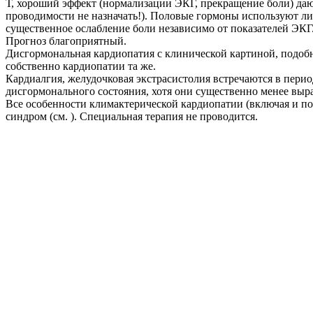
Т, хороший эффект (нормализации ЭКГ, прекращение боли) даю
проводимости не назначать!). Половые гормоны используют л
существенное ослабление боли независимо от показателей ЭКГ
Прогноз благоприятный.
Дисгормональная кардиопатия с клинической картиной, подоб
собственно кардиопатии та же.
Кардиалгия, желудочковая экстрасистолия встречаются в перио
дисгормонального состояния, хотя они существенно менее выр
Все особенности климактерической кардиопатии (включая и по
синдром (см. ). Специальная терапия не проводится.