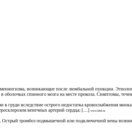
изма, возникающие после люмбальной пункции. Этиология, п
в оболочках спинного мозга на месте прокола. Симптомы, течен
руди вследствие острого недостатка кровоснабжения миокард
еросклерозом венечных артерий сердца; […]
www.libd.ru
. Острый тромбоз подмышечной или подключичной вены возника
u