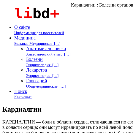
Кардиалгии : Болезни органо
О сайте
Информация для посетителей
Медицина
Большая Медицинская […]
Анатомия человека
Анатомический атлас […]
Болезни
Энциклопедия […]
Лекарства
Энциклопедия […]
Глоссарий
Общемедицинские […]
Поиск
Как искать
Кардиалгии
КАРДИАЛГИИ — боли в области сердца, отличающиеся по сво
в области сердца; они могут иррадиировать по всей левой по
(минуты, часы) и очень долгими (дни, недели, месяцы). Как п