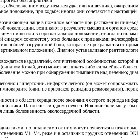
 Прогноз благоприятный.
, обусловленном вздутием желудка или кишечника, ожирением и
льное положение, при ходьбе; иногда они сочетаются с настоящ
возникающей чаще в пожилом возрасте при растяжении пищевод
й локализации, возникают в результате смещения органов сред
иема пищи или в горизонтальном положении, иногда по ночам (п
ий синдром сочетается у этих больных с признаками железодеф
ильнейшей загрудинной боли, которая не прекращается от прим
 вертикальном положении). Диагноз устанавливают рентгенолог
ровождаться кардиалгией, отличительной особенностью которой я
(синдром Килайдити) может возникать либо сильнейшая боль с
заболевание можно при обнаружении тимпанита над печенью; диа
егочной гипертонии, инфаркте легкого (он может сопровождать
 миокардите (один из признаков рецидива ревмокардита), перик
нности в области сердца после окончания острого периода инфа
ной атаки. Патогенез синдрома неясен. Ноющие боли могут быть
я лишь болезненность околосердечной области.
алгиями, но независимо от них могут появляться и некоторые 
отведениях V1 -V4, реже-и в остапьных грудных отведениях ЭКГ,