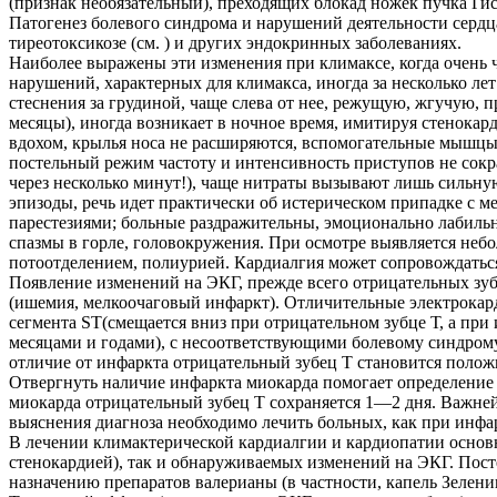
(признак необязательный), преходящих блокад ножек пучка Гиса
Патогенез болевого синдрома и нарушений деятельности серд
тиреотоксикозе (см. ) и других эндокринных заболеваниях.
Наиболее выражены эти изменения при климаксе, когда очень 
нарушений, характерных для климакса, иногда за несколько ле
стеснения за грудиной, чаще слева от нее, режущую, жгучую,
месяцы), иногда возникает в ночное время, имитируя стенокар
вдохом, крылья носа не расширяются, вспомогательные мышцы 
постельный режим частоту и интенсивность приступов не сокр
через несколько минут!), чаще нитраты вызывают лишь сильную
эпизоды, речь идет практически об истерическом припадке с
парестезиями; больные раздражительны, эмоционально лабильн
спазмы в горле, головокружения. При осмотре выявляется неб
потоотделением, полиурией. Кардиалгия может сопровождаться
Появление изменений на ЭКГ, прежде всего отрицательных зу
(ишемия, мелкоочаговый инфаркт). Отличительные электрокар
сегмента SТ(смещается вниз при отрицательном зубце Т, а при
месяцами и годами), с несоответствующими болевому синдрому
отличие от инфаркта отрицательный зубец Т становится положит
Отвергнуть наличие инфаркта миокарда помогает определение 
миокарда отрицательный зубец Т сохраняется 1—2 дня. Важне
выяснения диагноза необходимо лечить больных, как при инфа
В лечении климактерической кардиалгии и кардиопатии основн
стенокардией), так и обнаруживаемых изменений на ЭКГ. Пост
назначению препаратов валерианы (в частности, капель Зелен