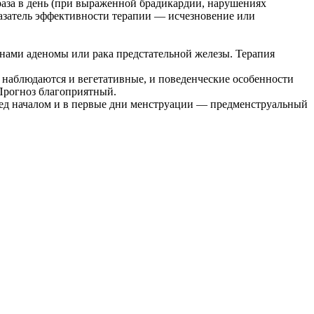
раза в день (при выраженной брадикардии, нарушениях
азатель эффективности терапии — исчезновение или
нами аденомы или рака предстательной железы. Терапия
е наблюдаются и вегетативные, и поведенческие особенности
 Прогноз благоприятный.
ред началом и в первые дни менструации — предменструальный