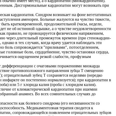
а обычно имеет место), а о кардиопатии (миокардиопатии).
сненным. Дисгормональные кардиопатии могут возникать при
ческая кардиопатия. Синдром возникает на фоне вегетативных
 наступления аменореи. Больные жалуются на чувство тяжести,
т быть кратковременной, продолжительной (часы, недели,
идет не об истинной одышке, а о чувстве неудовлетворенности
как правило, не провоцируется физическим напряжением,
нию через длительный промежуток времени (при стенокардии-
днако в тех случаях, когда врачу удается наблюдать эти
но боль сопровождается "приливами", потоотделением,
е головные боли, сердцебиение, чувство остановки сердца,
анчивается ощущением резкой слабости, профузным
ует дифференциации с очаговыми поражениями миокарда
тствие противоположного направления зубца Т смещению
); отрицательный зубец Т сохраняется неделями (нередко
и инфаркте он постепенно нормализуется); при кардиопатии в
ба) или 5 г хлорида калия (проба с хлоридом калия).
отличие от климактерической кардиопатии при ишемии
обранный анамнез. Во всех сомнительных случаях до
пасности как болевого синдрома (его несвязанности со
оспособность. Медикаментозная терапия сводится к
иопатии, сопровождающейся появлением отрицательных зубцов