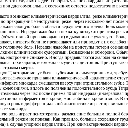
. В этих случаях следует говорить уже не о кардиалгии (хотя он
ца при дисгормональных состояниях остается недостаточно выя
часто возникает климактерическая кардиалгия, реже климактери
т до прекращения менструаций, реже -через несколько лет после
 прокалывающую боль в области верхушечного толчка. Боль може
дию покоя. Нередки жалобы на нехватку воздуха: при этом речь 
(объективный признак одышки) в дыхании не участвуют. Боль, 
ащает, нитраты боли не прекращают или приводят к их ослабле
 головную боль. Нередки жалобы на приступы потери сознания, о
 мелкими клиническими судорогами. Возможны и обмороки. Обыч
ы, настроение снижено. Иногда предъявляются жалобы на сильны
ольшая тахикардия, возможна сосудистая дистония. Приступ зак
 страхом смерти.
бцов Т, которые могут быть глубокими и симметричными, треб
диографические признаки климактерической кардиопатии: отсу
 инфаркте миокарда смещается кверху при отрицательном зубце Т
 колебаниями, вплоть до появления положительного зубца Т(пр
ельным через час после приема 40 мг индерала (индераловая про
активности ферментов в крови, миоглобина в крови и моче. В 
йшую роль в дифференциальной диагностике играет правильно с
ркте миокарда.
ую роль играет психотерапия: разъяснение больным полной безо
ельный режим не показан. Как правило, больные сохраняют труд
ина) в случае упорной кардиалгии. При климактерической кард