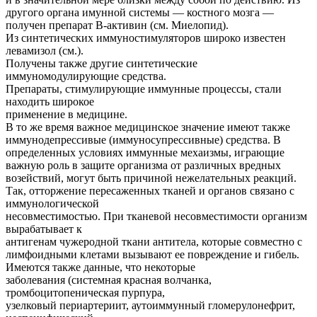
другого органа имунной системы — костного мозга —
получен препарат В-активин (см. Миелопид).
Из синтетических иммуностимуляторов широко известен
левамизол (см.).
Получены также другие синтетические
иммуномодулирующие средства.
Препараты, стимулирующие иммунные процессы, стали
находить широкое
применение в медицине.
В то же время важное медицинское значение имеют также
иммунодепрессивые (иммуносупрессивные) средства. В
определенных условиях иммунные мехаизмы, играющие
важную роль в защите организма от различных вредных
возействий, могут быть причиной нежелательных реакций.
Так, отторжение пересаженных тканей и органов связано с
иммунологической
несовместимостью. При тканевой несовместимости организм
вырабатывает к
антигенам чужеродной ткани антитела, которые совместно с
лимфоидными клетами вызывают ее повреждение и гибель.
Имеются также данные, что некоторые
заболевания (системная красная волчанка,
тромбоцитопеническая пурпура,
узелковый периартериит, аутоиммунный гломерулонефрит,