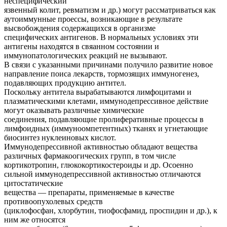
неспецифический
язвенный колит, ревматизм и др.) могут рассматриваться как
аутоиммунные проессы, возникающие в результате
высвобождения содержащихся в организме
специфических антигенов. В нормальных условиях эти
антигены находятся в свяанном состоянии и
иммунопатологических реакций не вызывают.
В связи с указанными причинами получило развитие новое
направление поиса лекарств, тормозящих иммуногенез,
подавляющих продукцию антител.
Поскольку антитела вырабатываются лимфоцитами и
плазматическими клетами, иммунодепрессивное действие
могут оказывать различные химические
соединения, подавляющие пролиферативные процессы в
лимфоидных (иммуноомпетентных) тканях и угнетающие
биосинтез нуклеиновых кислот.
Иммунодепрессивной активностью обладают вещества
различных фармакоогических групп, в том числе
кортикотропин, глюкокортикостероиды и др. Осоенно
сильной иммунодепрессивной активностью отличаются
цитостатические
вещества — препараты, применяемые в качестве
противоопухолевых средств
(циклофосфан, хлорбутин, тиофосфамид, проспидин и др.), к
ним же относятся