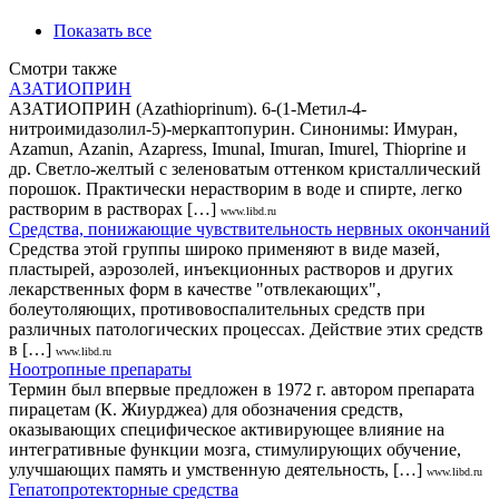
Показать все
Смотри также
АЗАТИОПРИН
АЗАТИОПРИН (Аzathioprinum). 6-(1-Метил-4-
нитроимидазолил-5)-меркаптопурин. Синонимы: Имуран,
Аzamun, Аzanin, Аzapress, Imunal, Imuran, Imurel, Тhioрrinе и
др. Светло-желтый с зеленоватым оттенком кристаллический
порошок. Практически нерастворим в воде и спирте, легко
растворим в растворах […]
www.libd.ru
Средства, понижающие чувствительность нервных окончаний
Средства этой группы широко применяют в виде мазей,
пластырей, аэрозолей, инъекционных растворов и других
лекарственных форм в качестве "отвлекающих",
болеутоляющих, противовоспалительных средств при
различных патологических процессах. Действие этих средств
в […]
www.libd.ru
Ноотропные препараты
Термин был впервые предложен в 1972 г. автором препарата
пирацетам (К. Жиурджеа) для обозначения средств,
оказывающих специфическое активирующее влияние на
интегративные функции мозга, стимулирующих обучение,
улучшающих память и умственную деятельность, […]
www.libd.ru
Гепатопротекторные средства