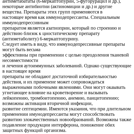
антиметабататы (6-меркаптопурин, 5-фугорурацил и др.),
некоторые антибиотии (актиномиции и др.) и другие
вещества. Препараты этих групп применяются в
настоящее время как иммунодепрессанты. Специальным
иммунодепрессивным
препаратом является азатиоприн, который по строению и
действию близок к циостатическому препарату
(антиметаболиту) 6-меркаптопурину.
Следует иметь в виду, что иммунодепрессивные препараты
могут быть весьма
эффективны при применении с целью преодоления тканевой
несовместимости
и лечения аутоиммунных заболеваний. Однако существующие
в настоящее время
препараты не обладают достаточной избирательностью
действия, и их применеие может сопровождаться
выраженными побочными явлениями. Они могут окаывать
угнетающее влияние на кроветворение и вызывать
лейкопению, тромбоитопению, анемию, панцитопению;
возможны активация вторичной инфекции,
развитие септицемии. Имеются указания, что при длительном
применении имунодепрессанты могут способствовать
развитию злокачественных новообраований. Возможны также
подавление продукции интерферона, понижение обих
защитных функций организма.