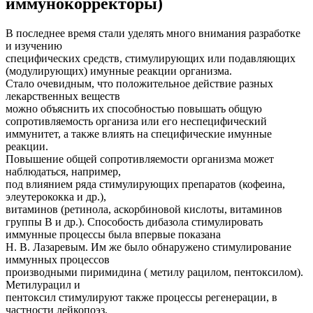
иммунокорректоры)
В последнее время стали уделять много внимания разработке
и изучению
специфических средств, стимулирующих или подавляющих
(модулирующих) имунные реакции организма.
Стало очевидным, что положительное действие разных
лекарственных веществ
можно объяснить их способностью повышать общую
сопротивляемость организа или его неспецифический
иммунитет, а также влиять на специфические имунные
реакции.
Повышение общей сопротивляемости организма может
наблюдаться, например,
под влиянием ряда стимулирующих препаратов (кофеина,
элеутерококка и др.),
витаминов (ретинола, аскорбиновой кислоты, витаминов
группы В и др.). Способость дибазола стимулировать
иммунные процессы была впервые показана
Н. В. Лазаревым. Им же было обнаружено стимулирование
иммунных процессов
производными пиримидина ( метилу рацилом, пентоксилом).
Метилурацил и
пентоксил стимулируют также процессы регенерации, в
частности лейкопоэз.