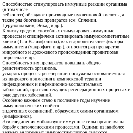
Способностью стимулировать иммунные реакции организма
(в том числе
лейкопоэз) обладают производные нуклеиновой кислоты, а
также ряд биогеных препаратов (см. Спленин,
Церулоплазмин, Энкад и др.).
К числу средств, способных стимулировать иммунные
процессы и специфичеки активировать иммунокомпетентные
клетки (Т- и В-лимфоциты), как и дополительные факторы
иммунитета (макрофаги и др.), относится ряд препаратов
микробного и дрожжевого происхождения: продигиозан,
пирогенал и др.
Способность этих препаратов повышать общую
резистентность организма,
ускорять процессы регенерации послужила основанием для
их широкого примеения в комплексной терапии
инфекционных и инфекционно-воспалительных
заболеваний, при вяло текущих регенерационных процессах и
ряде других забоеваний.
Особенно важным стало в последние годы изучение
иммунологических свойств
эндогенных соединений, образуемых самим организмом
(лимфокинов).
Эти соединения мобилизуют иммунные силы организма на
борьбу с патологиескими процессами. Одними из наиболее
важных эндогенных иммуностимуляоров являются