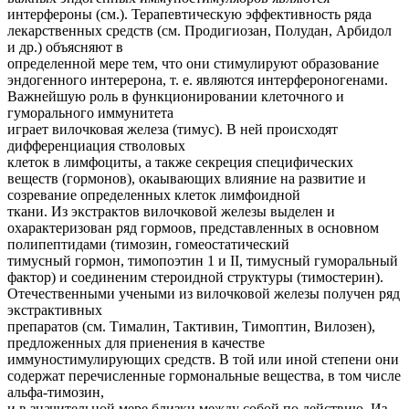
интерфероны (см.). Терапевтическую эффективность ряда
лекарственных средств (см. Продигиозан, Полудан, Арбидол
и др.) объясняют в
определенной мере тем, что они стимулируют образование
эндогенного интерерона, т. е. являются интерфероногенами.
Важнейшую роль в функционировании клеточного и
гуморального иммунитета
играет вилочковая железа (тимус). В ней происходят
дифференциация стволовых
клеток в лимфоциты, а также секреция специфических
веществ (гормонов), окаывающих влияние на развитие и
созревание определенных клеток лимфоидной
ткани. Из экстрактов вилочковой железы выделен и
охарактеризован ряд гормоов, представленных в основном
полипептидами (тимозин, гомеостатический
тимусный гормон, тимопоэтин 1 и II, тимусный гуморальный
фактор) и соединеним стероидной структуры (тимостерин).
Отечественными учеными из вилочковой железы получен ряд
экстрактивных
препаратов (см. Тималин, Тактивин, Тимоптин, Вилозен),
предложенных для приенения в качестве
иммуностимулирующих средств. В той или иной степени они
содержат перечисленные гормональные вещества, в том числе
альфа-тимозин,
и в значительной мере близки между собой по действию. Из