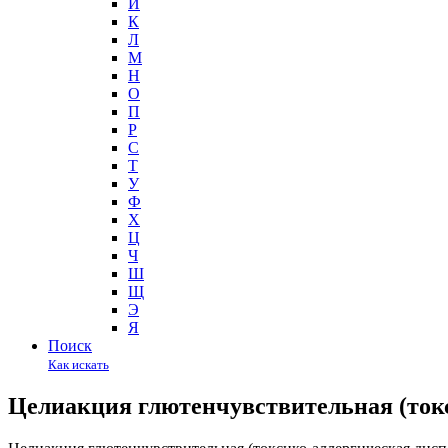
И
К
Л
М
Н
О
П
Р
С
Т
У
Ф
Х
Ц
Ч
Ш
Щ
Э
Я
Поиск
Как искать
Целиакция глютенчувствительная (ток