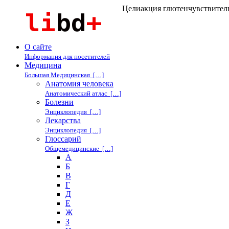
Целиакция глютенчувствительн
О сайте
Информация для посетителей
Медицина
Большая Медицинская […]
Анатомия человека
Анатомический атлас […]
Болезни
Энциклопедия […]
Лекарства
Энциклопедия […]
Глоссарий
Общемедицинские […]
А
Б
В
Г
Д
Е
Ж
З