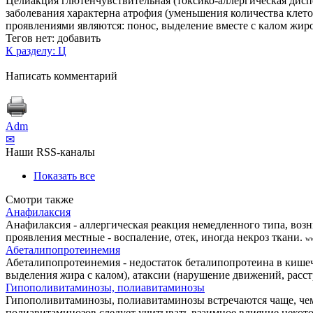
Целиакция глютенчувствительная (токсико-аллергическая дисп
заболевания характерна атрофия (уменьшения количества кле
проявлениями являются: понос, выделение вместе с калом жиро
Тегов нет:
добавить
К разделу: Ц
Написать комментарий
Adm
✉
Наши RSS-каналы
Показать все
Смотри также
Анафилаксия
Анафилаксия - аллергическая реакция немедленного типа, воз
проявления местные - воспаление, отек, иногда некроз ткани.
ww
Абеталипопротеинемия
Абеталипопротеинемия - недостаток беталипопротеина в кишеч
выделения жира с калом), атаксии (нарушение движений, расс
Гипополивитаминозы, полиавитаминозы
Гипополивитаминозы, полиавитаминозы встречаются чаще, чем 
полиавитаминозов следует учитывать взаимное влияние некото