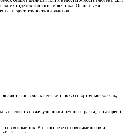
(белок семян пшеницы) или к недостаточность глютена. Для
 верхних отделов тонкого кишечника. Основными
ение, недостаточность витаминов.
и являются анафилактический шок, сыворточная болезнь;
ных веществ из желудочно-кишечного тракта), стеатореи (
го из витаминов. В патогенезе гиповитаминозов и
на […]