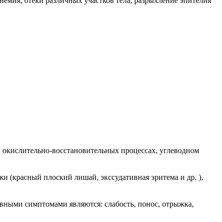
емия, отеки различных участков тела, разрыхление эпителия
 в окислительно-восстановительных процессах, углеводном
и (красный плоский лишай, экссудативная эритема и др. ),
новными симптомами являются: слабость, понос, отрыжка,