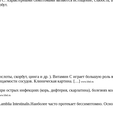
 С. Характерными симптомами являются истощение, слабость, ан
рбут.
слоты, скорбут, цинга и др. ). Витамин С играет большую роль
ицаемости сосудов. Клиническая картина. […]
www.libd.ru
 острых инфекциях (корь, дифтерия, скарлатина), болезнях кож
ww.libd.ru
amblia Intestinalis.Наиболее часто протекает бессимптомно. Ос