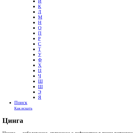
И
К
Л
М
Н
О
П
Р
С
Т
У
Ф
Х
Ц
Ч
Ш
Щ
Э
Я
Поиск
Как искать
Цинга