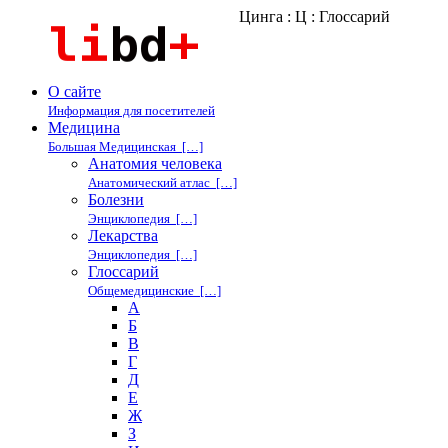
Цинга : Ц : Глоссарий
О сайте
Информация для посетителей
Медицина
Большая Медицинская […]
Анатомия человека
Анатомический атлас […]
Болезни
Энциклопедия […]
Лекарства
Энциклопедия […]
Глоссарий
Общемедицинские […]
А
Б
В
Г
Д
Е
Ж
З