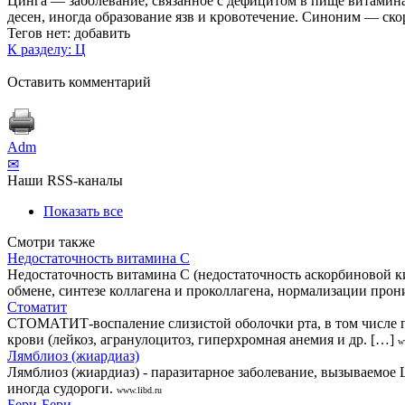
Цинга — заболевание, связанное с дефицитом в пище витамина
десен, иногда образование язв и кровотечение. Синоним — ско
Тегов нет:
добавить
К разделу: Ц
Оставить комментарий
Adm
✉
Наши RSS-каналы
Показать все
Смотри также
Недостаточность витамина С
Недостаточность витамина С (недостаточность аскорбиновой ки
обмене, синтезе коллагена и проколлагена, нормализации прон
Стоматит
СТОМАТИТ-воспаление слизистой оболочки рта, в том числе при
крови (лейкоз, агранулоцитоз, гиперхромная анемия и др. […]
w
Лямблиоз (жиардиаз)
Лямблиоз (жиардиаз) - паразитарное заболевание, вызываемое L
иногда судороги.
www.libd.ru
Бери-Бери