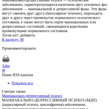
Маниакально-депрессивный психоз — психическое
заболевание, характеризующееся наличием двух основных фаз
заболевания — маниакальной и депрессивной фазы. Эти фазы
могут сменять друг друга (биполярное течение), переходить
друг в друга через промежуток нормального психического
состояния, а также могут быть серии маниакальных или
депрессивных состояний, сменающиеся короткими
промежутками нормального состояния.
Тегов нет:
добавить
К разделу: М
Прокомментировать
Adm
✉
Наши RSS-каналы
Показать все
Смотри также
Маниакально-депрессивный психоз
МАНИАКАЛЬНО-ДЕПРЕССИВНЫЙ ПСИХОЗ (МДП)
(циркулярный психоз, циклофрения)-заболевание,
проявляющееся периодическими маниакальными и