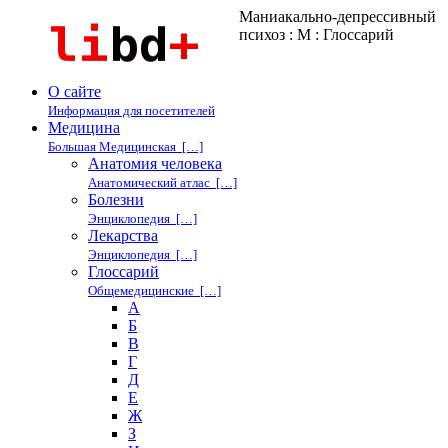
Маниакально-депрессивный
психоз : М : Глоссарий
О сайте
Информация для посетителей
Медицина
Большая Медицинская […]
Анатомия человека
Анатомический атлас […]
Болезни
Энциклопедия […]
Лекарства
Энциклопедия […]
Глоссарий
Общемедицинские […]
А
Б
В
Г
Д
Е
Ж
З