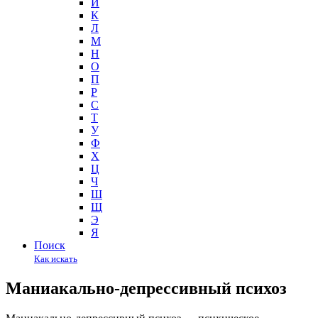
И
К
Л
М
Н
О
П
Р
С
Т
У
Ф
Х
Ц
Ч
Ш
Щ
Э
Я
Поиск
Как искать
Маниакально-депрессивный психоз