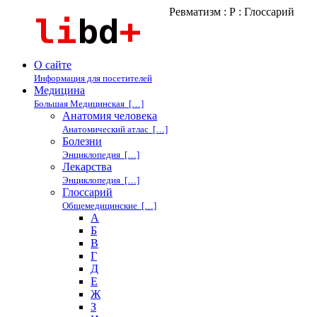
Ревматизм : Р : Глоссарий
О сайте
Информация для посетителей
Медицина
Большая Медицинская […]
Анатомия человека
Анатомический атлас […]
Болезни
Энциклопедия […]
Лекарства
Энциклопедия […]
Глоссарий
Общемедицинские […]
А
Б
В
Г
Д
Е
Ж
З