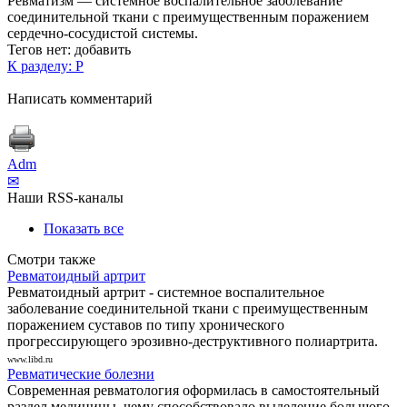
Ревматизм — системное воспалительное заболевание
соединительной ткани с преимущественным поражением
сердечно-сосудистой системы.
Тегов нет:
добавить
К разделу: Р
Написать комментарий
Adm
✉
Наши RSS-каналы
Показать все
Смотри также
Ревматоидный артрит
Ревматоидный артрит - системное воспалительное
заболевание соединительной ткани с преимущественным
поражением суставов по типу хронического
прогрессирующего эрозивно-деструктивного полиартрита.
www.libd.ru
Ревматические болезни
Современная ревматология оформилась в самостоятельный
раздел медицины, чему способствовало выделение большого