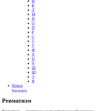
И
К
Л
М
Н
О
П
Р
С
Т
У
Ф
Х
Ц
Ч
Ш
Щ
Э
Я
Поиск
Как искать
Ревматизм