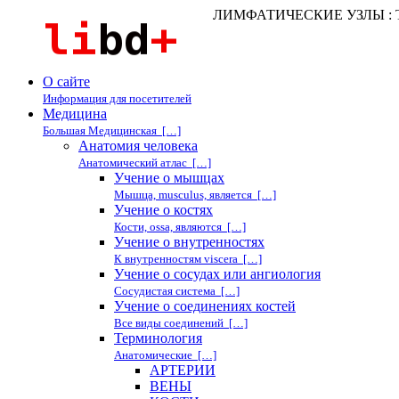
ЛИМФАТИЧЕСКИЕ УЗЛЫ : Тер
О сайте
Информация для посетителей
Медицина
Большая Медицинская […]
Анатомия человека
Анатомический атлас […]
Учение о мышцах
Мышца, musculus, является […]
Учение о костях
Кости, ossa, являются […]
Учение о внутренностях
К внутренностям viscera […]
Учение о сосудах или ангиология
Сосудистая система […]
Учение о соединениях костей
Все виды соединений […]
Терминология
Анатомические […]
АРТЕРИИ
ВЕНЫ