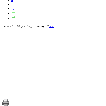
5
...
Записи 1—10 [из 167]; страниц: 17
все