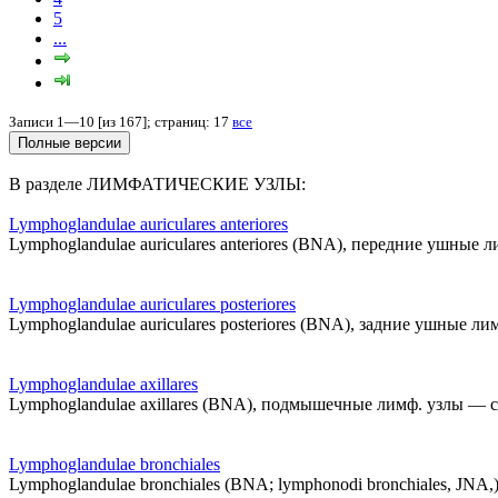
5
...
Записи 1—10 [из 167]; страниц: 17
все
В разделе ЛИМФАТИЧЕСКИЕ УЗЛЫ:
Lymphoglandulae auriculares anteriores
Lymphoglandulae auriculares anteriores (BNA), передние ушны
Lymphoglandulae auriculares posteriores
Lymphoglandulae auriculares posteriores (BNA), задние ушные лимф
Lymphoglandulae axillares
Lymphoglandulae axillares (BNA), подмышечные лимф. узлы — см. 
Lymphoglandulae bronchiales
Lymphoglandulae bronchiales (BNA; lymphonodi bronchiales, J