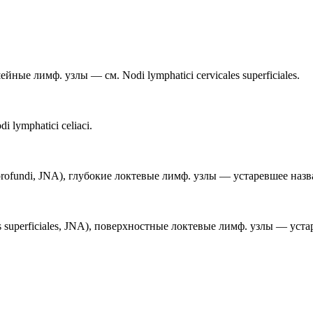
йные лимф. узлы — см. Nodi lymphatici cervicales superficiales.
lymphatici celiaci.
es profundi, JNA), глубокие локтевые лимф. узлы — устаревшее на
tales superficiales, JNA), поверхностные локтевые лимф. узлы — у