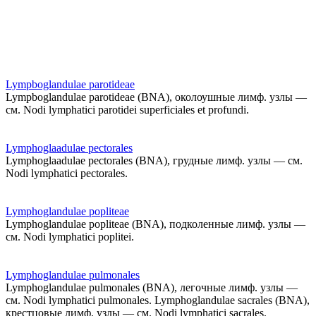
Lympboglandulae parotideae
Lympboglandulae parotideae (BNA), околоушные лимф. узлы —
см. Nodi lymphatici parotidei superficiales et profundi.
Lymphoglaadulae pectorales
Lymphoglaadulae pectorales (BNA), грудные лимф. узлы — см.
Nodi lymphatici pectorales.
Lymphoglandulae popliteae
Lymphoglandulae popliteae (BNA), подколенные лимф. узлы —
см. Nodi lymphatici poplitei.
Lymphoglandulae pulmonales
Lymphoglandulae pulmonales (BNA), легочные лимф. узлы —
см. Nodi lymphatici pulmonales. Lymphoglandulae sacrales (BNA),
крестцовые лимф. узлы — см. Nodi lymphatici sacrales.