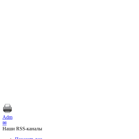
Adm
✉
Наши RSS-каналы