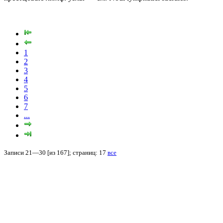
1
2
3
4
5
6
7
...
Записи 21—30 [из 167]; страниц: 17
все