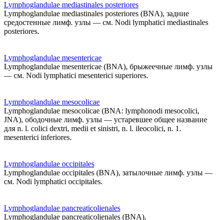
Lymphoglandulae mediastinales posteriores
Lymphoglandulae mediastinales posteriores (BNA), задние
средостенные лимф. узлы — см. Nodi lymphatici mediastinales
posteriores.
Lymphoglandulae mesentericae
Lymphoglandulae mesentericae (BNA), брыжеечные лимф. узлы
— см. Nodi lymphatici mesenterici superiores.
Lymphoglandulae mesocolicae
Lymphoglandulae mesocolicae (BNA: lymphonodi mesocolici,
JNA), ободочные лимф. узлы — устаревшее общее название
для n. l. colici dextri, medii et sinistri, n. l. ileocolici, n. 1.
mesenterici inferiores.
Lymphoglandulae occipitales
Lymphoglandulae occipitales (BNA), затылочные лимф. узлы —
см. Nodi lymphatici occipitales.
Lymphoglandulae pancreaticolienales
Lymphoglandulae pancreaticolienales (BNA),