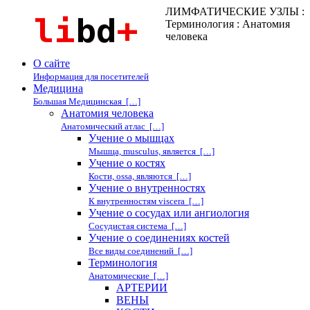
ЛИМФАТИЧЕСКИЕ УЗЛЫ :
Терминология : Анатомия
человека
О сайте
Информация для посетителей
Медицина
Большая Медицинская […]
Анатомия человека
Анатомический атлас […]
Учение о мышцах
Мышца, musculus, является […]
Учение о костях
Кости, ossa, являются […]
Учение о внутренностях
К внутренностям viscera […]
Учение о сосудах или ангиология
Сосудистая система […]
Учение о соединениях костей
Все виды соединений […]
Терминология
Анатомические […]
АРТЕРИИ
ВЕНЫ