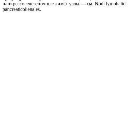
панкреатоселезеночные лимф. узлы — см. Nodi lymphatici
pancreaticolienales.