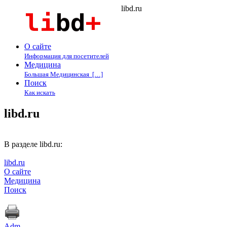
libd.ru
О сайте
Информация для посетителей
Медицина
Большая Медицинская […]
Поиск
Как искать
libd.ru
В разделе libd.ru:
libd.ru
О сайте
Медицина
Поиск
Adm