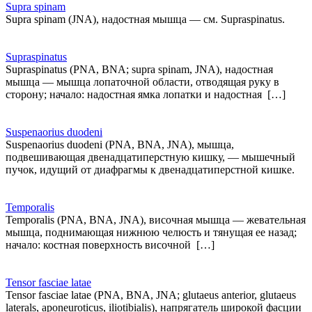
Supra spinam
Supra spinam (JNA), надостная мышца — см. Supraspinatus.
Supraspinatus
Supraspinatus (PNA, BNA; supra spinam, JNA), надостная
мышца — мышца лопаточной области, отводящая руку в
сторону; начало: надостная ямка лопатки и надостная […]
Suspenaorius duodeni
Suspenaorius duodeni (PNA, BNA, JNA), мышца,
подвешивающая двенадцатиперстную кишку, — мышечный
пучок, идущий от диафрагмы к двенадцатиперстной кишке.
Temporalis
Temporalis (PNA, BNA, JNA), височная мышца — жевательная
мышца, поднимающая нижнюю челюсть и тянущая ее назад;
начало: костная поверхность височной […]
Tensor fasciae latae
Tensor fasciae latae (PNA, BNA, JNA; glutaeus anterior, glutaeus
laterals, aponeuroticus, iliotibialis), напрягатель широкой фасции