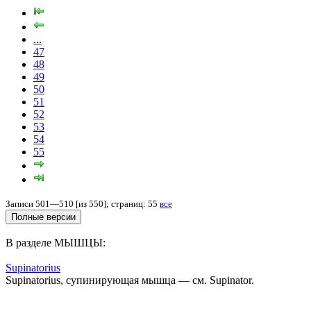
...
47
48
49
50
51
52
53
54
55
Записи 501—510 [из 550]; страниц: 55
все
В разделе МЫШЦЫ:
Supinatorius
Supinatorius, супинирующая мышца — см. Supinator.