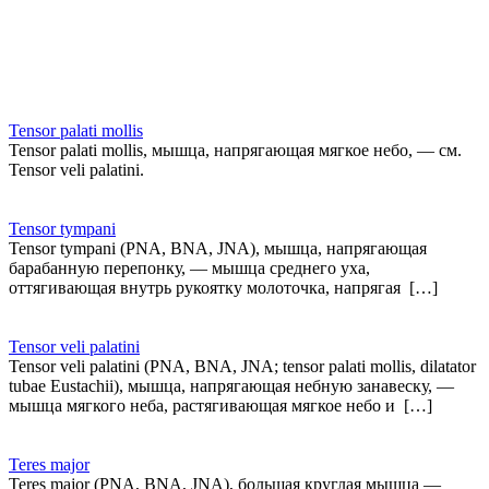
Tensor palati mollis
Tensor palati mollis, мышца, напрягающая мягкое небо, — см.
Tensor veli palatini.
Tensor tympani
Tensor tympani (PNA, BNA, JNA), мышца, напрягающая
барабанную перепонку, — мышца среднего уха,
оттягивающая внутрь рукоятку молоточка, напрягая […]
Tensor veli palatini
Tensor veli palatini (PNA, BNA, JNA; tensor palati mollis, dilatator
tubae Eustachii), мышца, напрягающая небную занавеску, —
мышца мягкого неба, растягивающая мягкое небо и […]
Teres major
Teres major (PNA, BNA, JNA), большая круглая мышца —