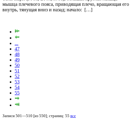
мышца плечевого пояса, приводящая плечо, вращающая его
внутрь, тянущая вниз и назад; начало: […]
...
47
48
49
50
51
52
53
54
55
Записи 501—510 [из 550]; страниц: 55
все