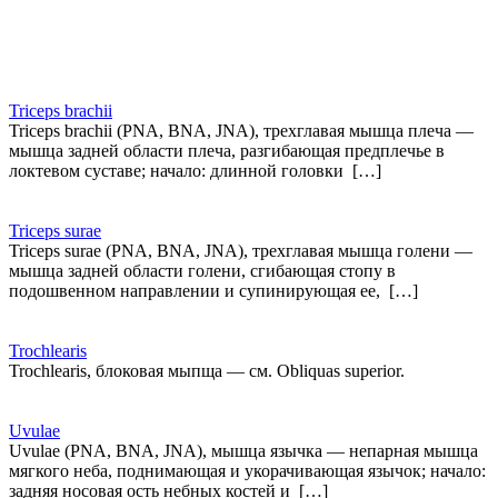
Triceps brachii
Triceps brachii (PNA, BNA, JNA), трехглавая мышца плеча —
мышца задней области плеча, разгибающая предплечье в
локтевом суставе; начало: длинной головки […]
Triceps surae
Triceps surae (PNA, BNA, JNA), трехглавая мышца голени —
мышца задней области голени, сгибающая стопу в
подошвенном направлении и супинирующая ее, […]
Trochlearis
Trochlearis, блоковая мыпща — см. Obliquas superior.
Uvulae
Uvulae (PNA, BNA, JNA), мышца язычка — непарная мышца
мягкого неба, поднимающая и укорачивающая язычок; начало:
задняя носовая ость небных костей и […]