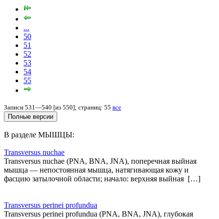
...
50
51
52
53
54
55
Записи 531—540 [из 550]; страниц: 55
все
В разделе МЫШЦЫ:
Transversus nuchae
Transversus nuchae (PNA, BNA, JNA), поперечная выйная
мышца — непостоянная мышца, натягивающая кожу и
фасцию затылочной области; начало: верхняя выйная […]
Transversus perinei profundua
Transversus perinei profundua (PNA, BNA, JNA), глубокая