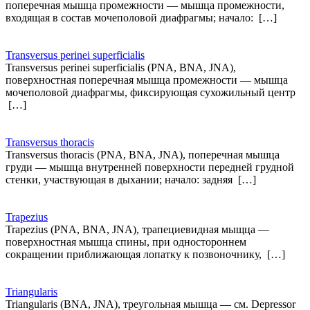
поперечная мышца промежности — мышца промежности,
входящая в состав мочеполовой диафрагмы; начало: […]
Transversus perinei superficialis
Transversus perinei superficialis (PNA, BNA, JNA),
поверхностная поперечная мышца промежности — мышца
мочеполовой диафрагмы, фиксирующая сухожильный центр
[…]
Transversus thoracis
Transversus thoracis (PNA, BNA, JNA), поперечная мышца
груди — мышца внутренней поверхности передней грудной
стенки, участвующая в дыхании; начало: задняя […]
Trapezius
Trapezius (PNA, BNA, JNA), трапециевидная мыщца —
поверхностная мышца спины, при одностороннем
сокращении приближающая лопатку к позвоночнику, […]
Triangularis
Triangularis (BNA, JNA), треугольная мышца — см. Depressor